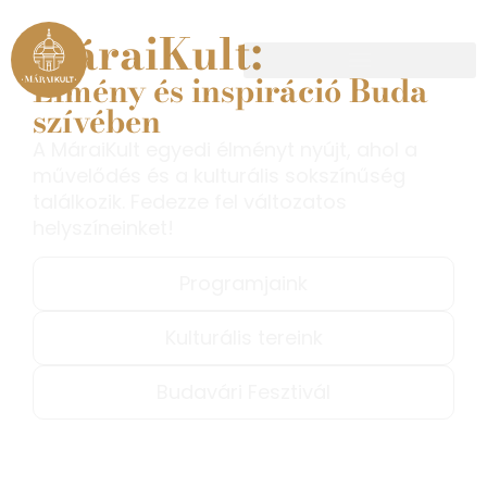
MáraiKult:
Élmény és inspiráció Buda
szívében
A MáraiKult egyedi élményt nyújt, ahol a
művelődés és a kulturális sokszínűség
találkozik. Fedezze fel változatos
helyszíneinket!
Programjaink
Kulturális tereink
Budavári Fesztivál