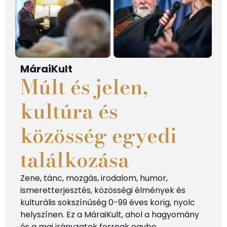
MáraiKult
Múlt és jelen,
kultúra és
közösség egyedi
találkozása
Zene, tánc, mozgás, irodalom, humor,
ismeretterjesztés, közösségi élmények és
kulturális sokszínűség 0-99 éves korig, nyolc
helyszínen. Ez a MáraiKult, ahol a hagyomány
és a mai
irányzatok
forrnak egybe.