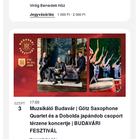
Virág Benedek Ház
Jegyvásárlás
1 000 Ft - 2 000 Ft
17:00
SZEPT
3
Muzsikáló Budavár | Götz Saxophone
Quartet és a Dobolda japándob csoport
térzene koncertje | BUDAVÁRI
FESZTIVÁL