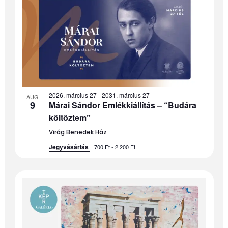
of
events
in
Photo
2026. március 27
-
2031. március 27
AUG
9
Márai Sándor Emlékkiállítás – “Budára
View
költöztem”
Virág Benedek Ház
Jegyvásárlás
700 Ft - 2 200 Ft