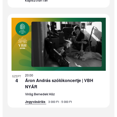
Kapisztrán tér
20:00
SZEPT
4
Áron András szólókoncertje | VBH
NYÁR
Virág Benedek Ház
Jegyvásárlás
3 000 Ft - 5 000 Ft