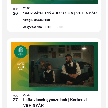
20:00
AUG
26
Sárik Péter Trió & KOSZIKA | VBH NYÁR
Virág Benedek Ház
Jegyvásárlás
3 000 Ft - 5 000 Ft
20:30
AUG
27
Lefkovicsék gyászolnak | Kertmozi |
VBH NYÁR