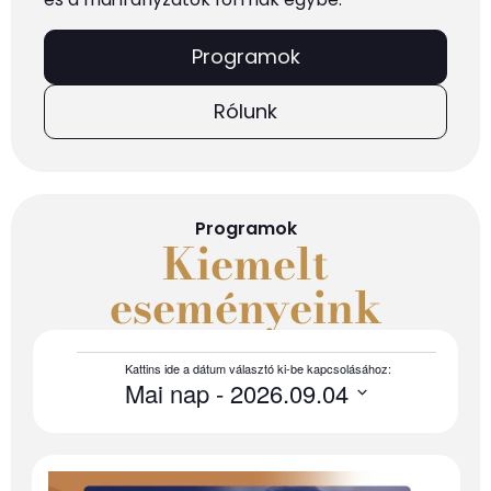
Programok
Rólunk
Programok
Kiemelt
eseményeink
Mai nap
 - 
2026.09.04
Select
date.
List