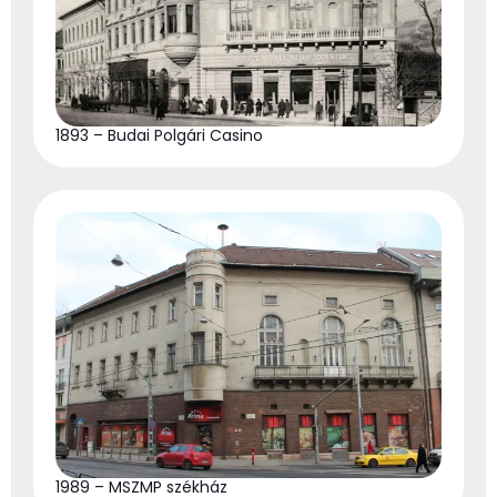
1893 – Budai Polgári Casino
1989 – MSZMP székház