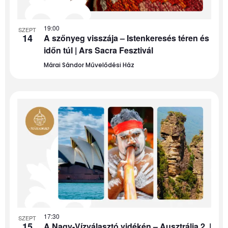
19:00
SZEPT
14
A szőnyeg visszája – Istenkeresés téren és
időn túl | Ars Sacra Fesztivál
Márai Sándor Művelődési Ház
17:30
SZEPT
15
A Nagy-Vízválasztó vidékén – Ausztrália 2. |