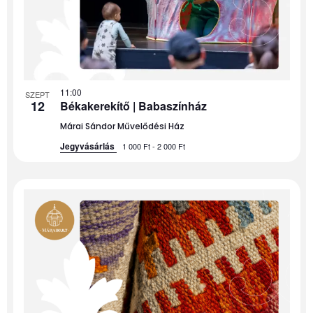
events
in
Photo
View
11:00
SZEPT
12
Békakerekítő | Babaszínház
Márai Sándor Művelődési Ház
Jegyvásárlás
1 000 Ft - 2 000 Ft