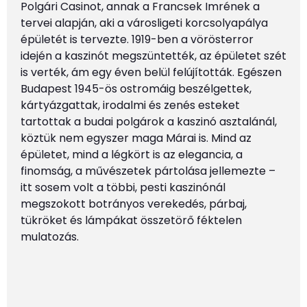
Polgári Casinot, annak a Francsek Imrének a
tervei alapján, aki a városligeti korcsolyapálya
épületét is tervezte. 1919-ben a vörösterror
idején a kaszinót megszüntették, az épületet szét
is verték, ám egy éven belül felújították. Egészen
Budapest 1945-ös ostromáig beszélgettek,
kártyázgattak, irodalmi és zenés esteket
tartottak a budai polgárok a kaszinó asztalánál,
köztük nem egyszer maga Márai is. Mind az
épületet, mind a légkört is az elegancia, a
finomság, a művészetek pártolása jellemezte –
itt sosem volt a többi, pesti kaszinónál
megszokott botrányos verekedés, párbaj,
tükröket és lámpákat összetörő féktelen
mulatozás.