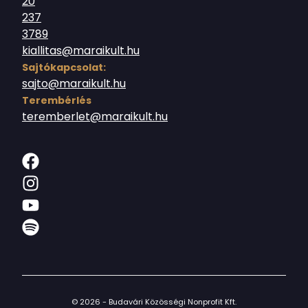
20
237
3789
kiallitas@maraikult.hu
Sajtókapcsolat:
sajto@maraikult.hu
Terembérlés
teremberlet@maraikult.hu
© 2026 - Budavári Közösségi Nonprofit Kft.