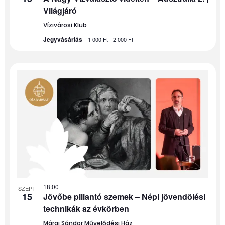
Világjáró
Vízivárosi Klub
Jegyvásárlás
1 000 Ft - 2 000 Ft
18:00
SZEPT
15
Jövőbe pillantó szemek – Népi jövendölési
technikák az évkörben
Márai Sándor Művelődési Ház