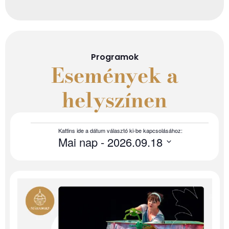
Programok
Események a
helyszínen
Mai nap
 - 
2026.09.18
Select
date.
List
of