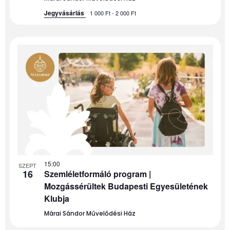
Jegyvásárlás
1 000 Ft - 2 000 Ft
15:00
SZEPT
16
Szemléletformáló program |
Mozgássérültek Budapesti Egyesületének
Klubja
Márai Sándor Művelődési Ház