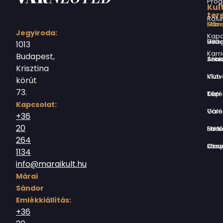
Prog
Kul
ter
Rólu
Márai Sándor Művelődési Ház
Jegyiroda:
Kapc
Virág Benedek Ház
1013
Karri
Budapest,
Jókai Anna S
Krisztina
Vízivárosi Klub
körút
73.
Tér-Kép Ga
Kapcsolat:
Várnegyed G
+36
20
Borsos Mik
264
Országház utc
1134
info@maraikult.hu
Márai
Sándor
Emlékkiállítás:
+36