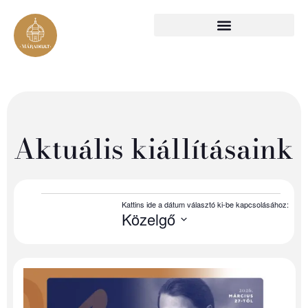
Aktuális kiállításaink
Közelgő
Select
date.
List
of