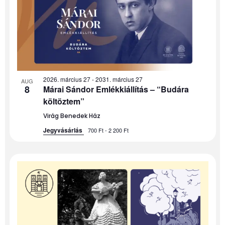
events
in
Photo
2026. március 27
-
2031. március 27
AUG
View
8
Márai Sándor Emlékkiállítás – “Budára
költöztem”
Virág Benedek Ház
Jegyvásárlás
700 Ft - 2 200 Ft