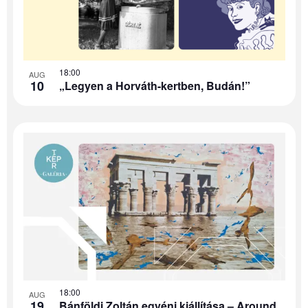
18:00
AUG
10
„Legyen a Horváth-kertben, Budán!”
18:00
AUG
19
Bánföldi Zoltán egyéni kiállítása – Around