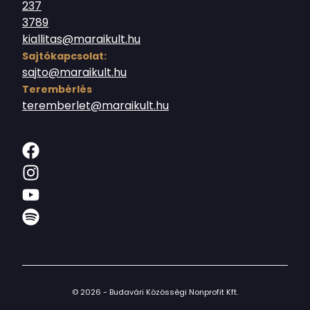
237
3789
kiallitas@maraikult.hu
Sajtókapcsolat:
sajto@maraikult.hu
Terembérlés
teremberlet@maraikult.hu
© 2026 - Budavári Közösségi Nonprofit Kft.