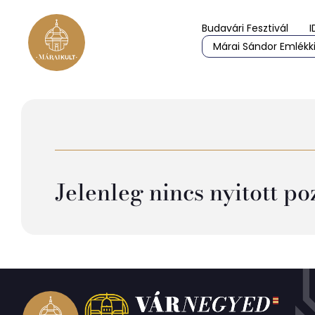
Budavári Fesztivál
I
Márai Sándor Emlékki
Jelenleg nincs nyitott p