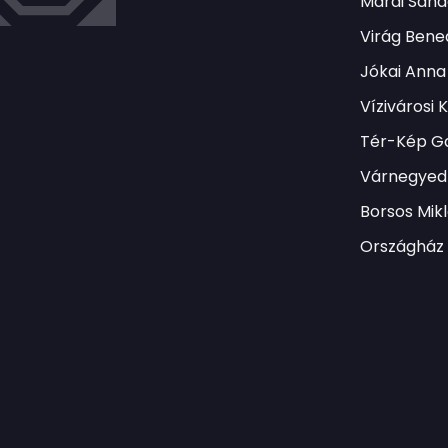
Márai Sánd
Virág Bene
Jókai Anna
Vízivárosi 
Tér-Kép Ga
Várnegyed 
Borsos Mik
Országház 