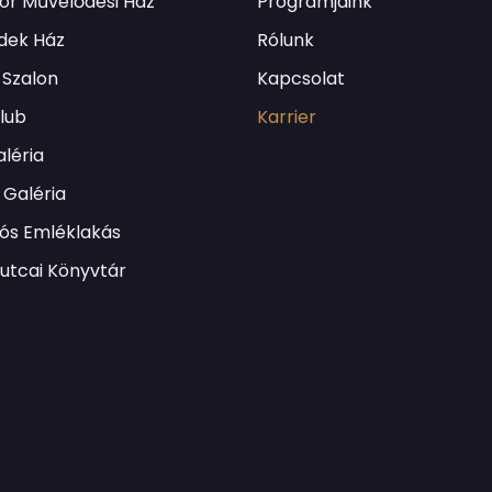
or Művelődési Ház
Programjaink
dek Ház
Rólunk
 Szalon
Kapcsolat
Klub
Karrier
léria
Galéria
lós Emléklakás
utcai Könyvtár