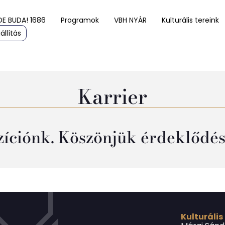
DE BUDA! 1686
Programok
VBH NYÁR
Kulturális tereink
állítás
Karrier
ozíciónk. Köszönjük érdeklődés
Kulturális