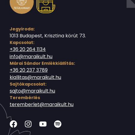
Jegyiroda:
1013 Budapest, Krisztina körút 73.
Kapcsolat:
+36 20 264 1134
info@maraikult.hu
Márai Sándor Emlékkiállítás:
+36 20 237 3789
kiallitas@maraikult.hu
Sajtókapcsolat:
sajto@maraikult.hu
Terembérlés
teremberlet@maraikult.hu