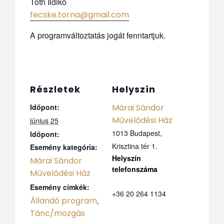
Tóth Ildikó
fecske.torna@gmail.com
A programváltoztatás jogát fenntartjuk.
Részletek
Helyszín
Időpont:
Márai Sándor
Művelődési Ház
június 25
1013 Budapest,
Időpont:
Krisztina tér 1.
Esemény kategória:
Márai Sándor
Telefo
Művelődési Ház
n
Esemény címkék:
+36 20 264 1134
Állandó program
,
Tánc/mozgás