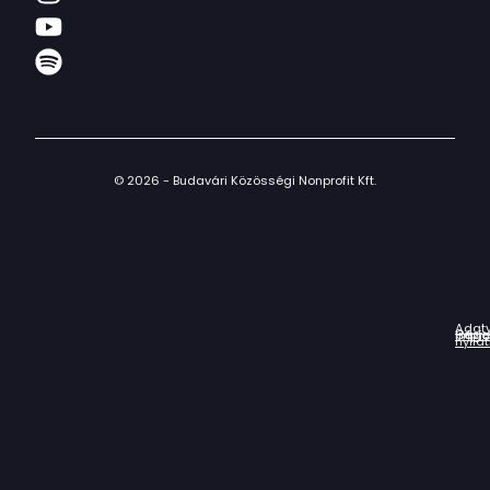
© 2026 - Budavári Közösségi Nonprofit Kft.
Adat
Házir
Impr
Céga
nyila