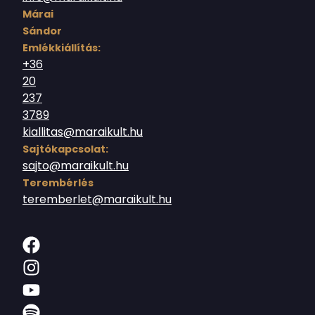
Márai
Sándor
Emlékkiállítás:
+36
20
237
3789
kiallitas@maraikult.hu
Sajtókapcsolat:
sajto@maraikult.hu
Terembérlés
teremberlet@maraikult.hu