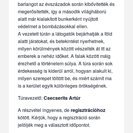
barlangot az évszázadok során kibővítették és
megerősítették, így a második világháború
alatt már kialakított bunkerként nyújtott
védelmet a bombázásokkal ellen.
A vezetett túrán a látogatók bejárhatják a föld
alatti járatokat, és betekintést nyerhetnek,
milyen körülmények között vészelték át itt az
emberek a nehéz időket. A falak között máig
érezhető a történelem súlya. A túra során sok
érdekesség is kiderül arról, hogyan alakult ki,
milyen szerepet töltött be, és miért számít ma
is a kerület egyik különleges örökségének.
Túravezető:
Csecserits Artúr
A részvétel ingyenes, de
regisztrációhoz
kötött. Kérjük, hogy a regisztráció során
jelöljék meg a választott időpontot.