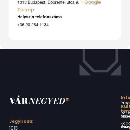
+ Google
1013 Budapest, Döbrentei utca 9.
Térkép
Telefon
+36 20 264 1134
Inf
Prog
Kul
ter
Rólu
Márai Sándor Művelődési Ház
Jegyiroda:
Kapc
Virág Benedek Ház
1013