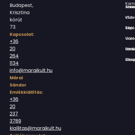
Karri
Budapest,
Jókai Anna S
Krisztina
Vízivárosi Klub
körút
73.
Tér-Kép Ga
Kapcsolat:
Várnegyed G
+36
20
Borsos Mik
264
Országház utc
1134
info@maraikult.hu
Márai
Sándor
Emlékkiállítás:
+36
20
237
3789
kiallitas@maraikult.hu