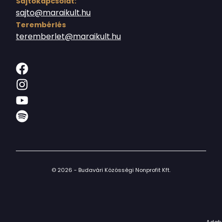
Sajtókapcsolat:
sajto@maraikult.hu
Terembérlés
teremberlet@maraikult.hu
© 2026 - Budavári Közösségi Nonprofit Kft.
Adat