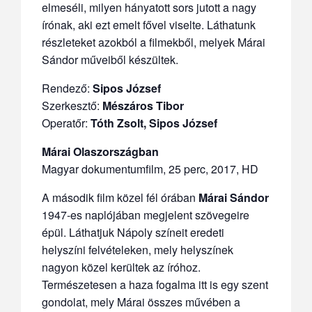
elmeséli, milyen hányatott sors jutott a nagy
írónak, aki ezt emelt fővel viselte. Láthatunk
részleteket azokból a filmekből, melyek Márai
Sándor műveiből készültek.
Rendező:
Sipos József
Szerkesztő:
Mészáros Tibor
Operatőr:
Tóth Zsolt, Sipos József
Márai Olaszországban
Magyar dokumentumfilm, 25 perc, 2017, HD
A második film közel fél órában
Márai Sándor
1947-es naplójában megjelent szövegeire
épül. Láthatjuk Nápoly színeit eredeti
helyszíni felvételeken, mely helyszínek
nagyon közel kerültek az íróhoz.
Természetesen a haza fogalma itt is egy szent
gondolat, mely Márai összes művében a