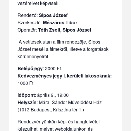
vezérelvet képviseli.
Rendező:
Sipos József
Szerkesztő:
Mészáros Tibor
Operatőr:
Tóth Zsolt, Sipos József
A vetítések után a film rendezője, Sipos
József mesél a filmekről, illetve a forgatások
körülményeiről.
Belépőjegy
: 2000 Ft
Kedvezményes jegy I. kerületi lakosoknak:
1000 Ft
Időpont
: április 9., 19:00
Helyszín
: Márai Sándor Művelődési Ház
(1013 Budapest, Krisztina tér 1.)
Rendezvényünkön kép- és hangfelvétel
készülhet, melyet weboldalunkon és