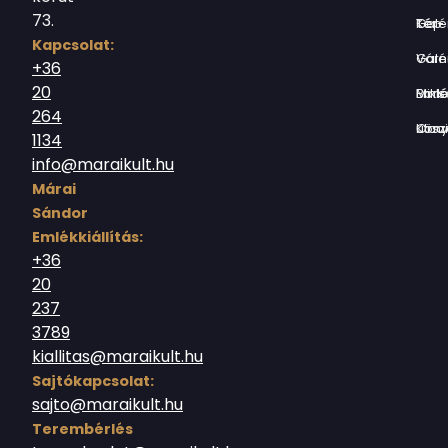
73.
Tér-Kép Ga
Kapcsolat:
Várnegyed G
+36
20
Borsos Mik
264
Országház utc
1134
info@maraikult.hu
Márai
Sándor
Emlékkiállítás:
+36
20
237
3789
kiallitas@maraikult.hu
Sajtókapcsolat:
sajto@maraikult.hu
Terembérlés