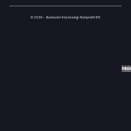
© 2026 - Budavári Közösségi Nonprofit Kft.
Adat
Házir
Impr
Céga
nyila