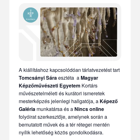
A kiállításhoz kapcsolódóan tárlatvezetést tart
Tomcsányi Sára
esztéta a
Magyar
Képzőművészeti Egyetem
Kortárs
művészetelméleti és kurátori ismeretek
mesterképzés jelenlegi hallgatója, a
Képező
Galéria
munkatársa és a
Nincs online
folyóirat szerkesztője, amelynek során a
bemutatott művek és a tér rétegei mentén
nyílik lehetőség közös gondolkodásra.