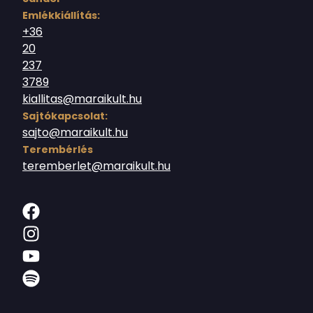
Emlékkiállítás:
+36
20
237
3789
kiallitas@maraikult.hu
Sajtókapcsolat:
sajto@maraikult.hu
Terembérlés
teremberlet@maraikult.hu