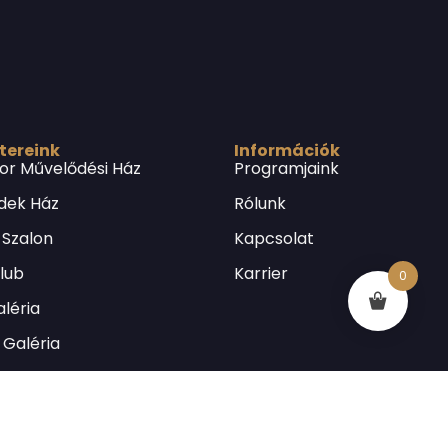
 tereink
Információk
or Művelődési Ház
Programjaink
dek Ház
Rólunk
 Szalon
Kapcsolat
Klub
Karrier
0
léria
Galéria
lós Emléklakás
utcai Könyvtár