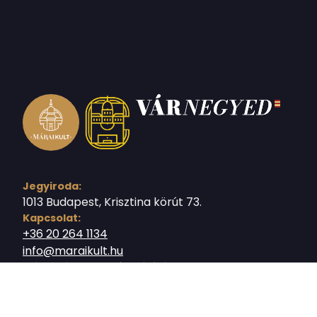
Jegyiroda:
1013 Budapest, Krisztina körút 73.
Kapcsolat:
+36 20 264 1134
info@maraikult.hu
Márai Sándor Emlékkiállítás:
+36 20 237 3789
kiallitas@maraikult.hu
Sajtókapcsolat: