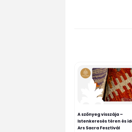
A szőnyeg visszája –
Istenkeresés téren és idő
Ars Sacra Fesztivál