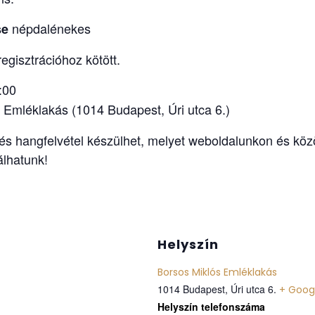
népdalénekes
se
egisztrációhoz kötött.
:00
 Emléklakás (1014 Budapest, Úri utca 6.)
s hangfelvétel készülhet, melyet weboldalunkon és kö
álhatunk!
Helyszín
Borsos Miklós Emléklakás
1014 Budapest, Úri utca 6.
+ Goog
Telefon