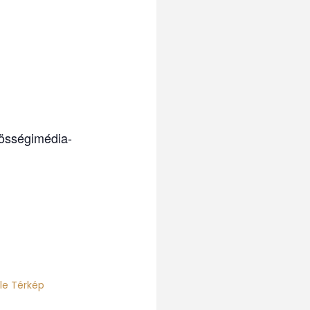
zösségimédia-
le Térkép