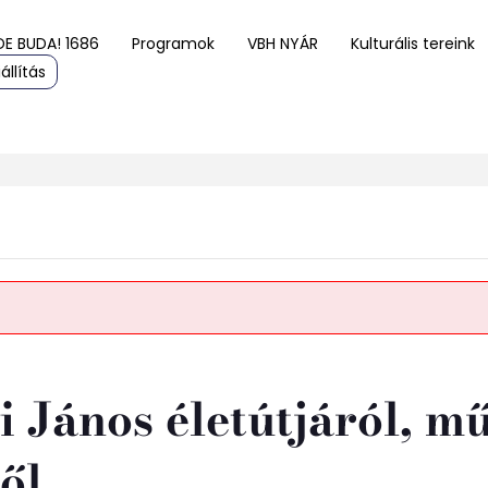
DE BUDA! 1686
Programok
VBH NYÁR
Kulturális tereink
állítás
 János életútjáról, mű
ől