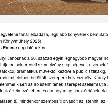
 egyetemi tanár előadása, legújabb könyvének bemutat
om Könyvműhely 2025)
népdalénekes.
s Emese
nyi Jánosnak a 20. század egyik legnagyobb magyar író
atja be sok eredeti szemelvény segítségével, a versektő
atoktól, dramatikus művektől kezdve a publicisztikákig, a
 irodalmi életben betöltött szerepére is.Neszmélyi Károl
elemmel kíséri az író istenhitének szerepét szellemi útja
inak értelmezésében és a magyarság sorskérdéseinek 
atásán túl mindenkor szembesíti olvasóit az istenhit, az 
is.