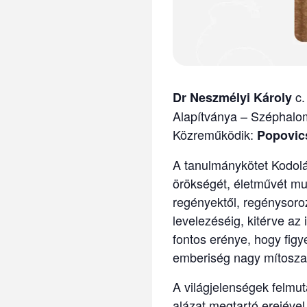
c.
Dr Neszmélyi Károly
Alapítványa – Széphal
Közreműködik:
Popovic
A tanulmánykötet Kodolá
örökségét, életművét mut
regényektől, regénysoroz
levelezéséig, kitérve az
fontos erénye, hogy figy
emberiség nagy mítosza
A világjelenségek felmut
alázat megtartó erejével 