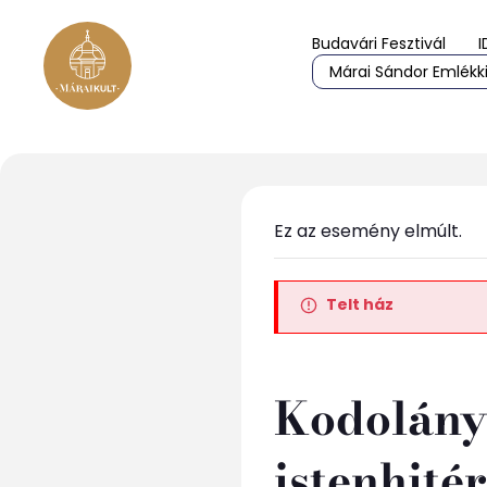
Budavári Fesztivál
I
Márai Sándor Emlékki
Ez az esemény elmúlt.
Telt ház
Kodolányi
istenhitér