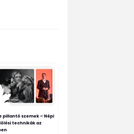
 pillantó szemek – Népi
ölési technikák az
ben