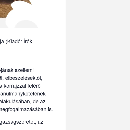
ója
(Kiadó: Írók
jának szellemi
l, elbeszélésektől,
 korrajzzal felérő
y tanulmánykötetének
 alakulásában, de az
megfogalmazásában is.
igazságszeretet, az