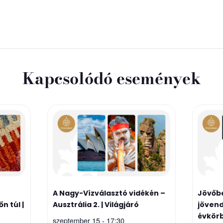
Kapcsolódó események
A Nagy-Vízválasztó vidékén –
Jövőbe
n túl |
Ausztrália 2. | Világjáró
jövend
évkör
szeptember 15 - 17:30