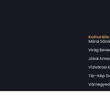
Kulturális
Márai Sánd
Virág Bene
Jókai Anna
Vízivárosi 
Tér-Kép Ga
Várnegyed 
Borsos Mik
Országház 