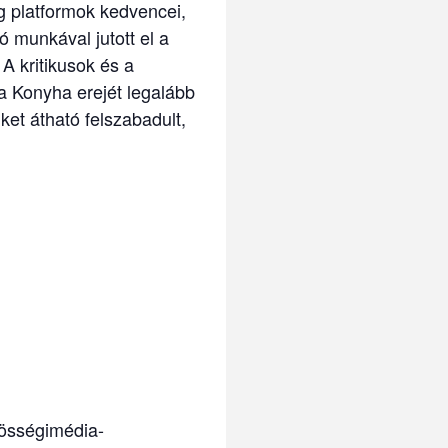
g platformok kedvencei,
ó munkával jutott el a
A kritikusok és a
a Konyha erejét legalább
ket átható felszabadult,
zösségimédia-