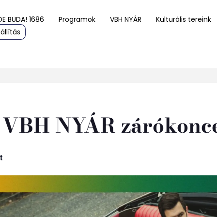
DE BUDA! 1686
Programok
VBH NYÁR
Kulturális tereink
állítás
 VBH NYÁR zárókonc
t