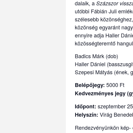
dalaik, a
Százszor vissza
utóbbi Fábián Juli emléke
szélesebb közönséghez, 
közönség egyaránt nagyr
ennyire adja Haller Dáni
közösségteremtő hangul
Badics Márk (dob)
Haller Dániel (basszusgi
Szepesi Mátyás (ének, gi
5000 Ft
Belépőjegy:
Kedvezményes jegy (gye
szeptember 25.
Időpont:
Virág Benedek
Helyszín:
Rendezvényünkön kép- é