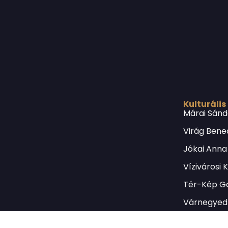
Kulturális
Márai Sánd
Virág Bene
Jókai Anna
Vízivárosi 
Tér-Kép Ga
Várnegyed 
Borsos Mik