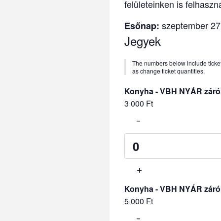
felületeinken is felhaszn
szeptember 27.
Esőnap:
Jegyek
The numbers below include tickets 
as change ticket quantities.
Konyha - VBH NYÁR záró
3 000
Ft
-
Quantity
+
Konyha - VBH NYÁR zárók
5 000
Ft
-