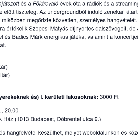
és a
évek óta a rádiók és a streamin
játszott
Földrevaló
 előtt tiszteleg. Az undergroundból induló zenekar kitart
miközben megőrizte közvetlen, személyes hangvételét. 
a értékelik Szepesi Mátyás díjnyertes dalszövegeit, de 
el és Badics Márk energikus játéka, valamint a koncertjei
at.
tár)
tár)
3000 Ft
rekeknek és) I. kerületi lakosoknak:
, 20.00
 Ház (1013 Budapest, Döbrentei utca 9.)
s hangfelvétel készülhet, melyet weboldalunkon és kö