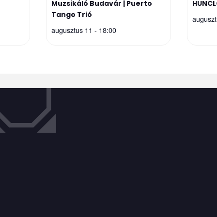
Muzsikáló Budavár | Puerto
HUNCL
Tango Trió
auguszt
augusztus 11 - 18:00