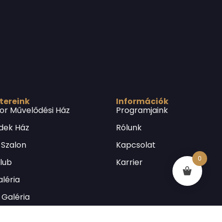
 tereink
Információk
or Művelődési Ház
Programjaink
dek Ház
Rólunk
 Szalon
Kapcsolat
0
Klub
Karrier
léria
Galéria
lós Emléklakás