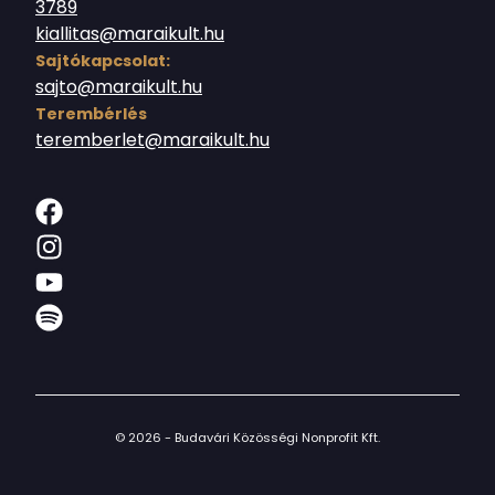
3789
kiallitas@maraikult.hu
Sajtókapcsolat:
sajto@maraikult.hu
Terembérlés
teremberlet@maraikult.hu
© 2026 - Budavári Közösségi Nonprofit Kft.