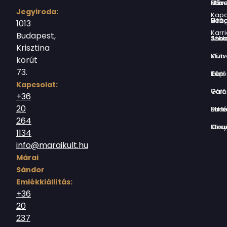
Márai Sándor Művelődési Ház
Jegyiroda:
Kapc
Virág Benedek Ház
1013
Karri
Budapest,
Jókai Anna S
Krisztina
Vízivárosi Klub
körút
73.
Tér-Kép Ga
Kapcsolat:
Várnegyed G
+36
20
Borsos Mik
264
Országház utc
1134
info@maraikult.hu
Márai
Sándor
Emlékkiállítás:
+36
20
237