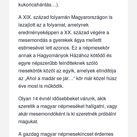
kukoricahántás…).
A XIX. század folyamán Magyarországon is
lezajlott az a folyamat, amelynek
eredményeképpen a XX. század végére a
mesemondás a gyerekek ágya melletti
estimesével lett azonos. Ez a népmesekör
annak a Hagyományok Házához kötődő és
egyre népszerűbb felnőtteknek szóló
mesekörök közöl az egyik, amelyek elindítója
az „Ahol a madár se jár…” kör már közel húsz
éve most is működik.
Olyan 14 évnél idősebbeket várunk, akik
szeretik a magyar népmeséket hallgatni, vagy
akár mesemondóként is ki szeretnék próbálni
magukat.
A gazdag magyar népmesekincset érdemes