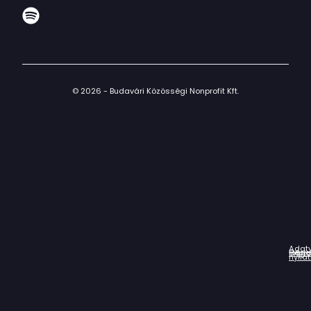
© 2026 - Budavári Közösségi Nonprofit Kft.
Adat
Házir
Impr
Céga
nyila