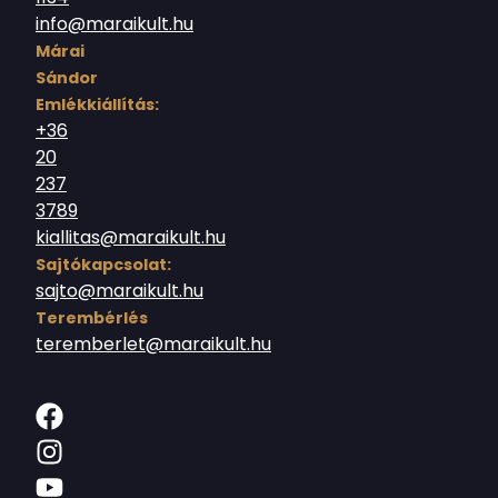
info@maraikult.hu
Márai
Sándor
Emlékkiállítás:
+36
20
237
3789
kiallitas@maraikult.hu
Sajtókapcsolat:
sajto@maraikult.hu
Terembérlés
teremberlet@maraikult.hu