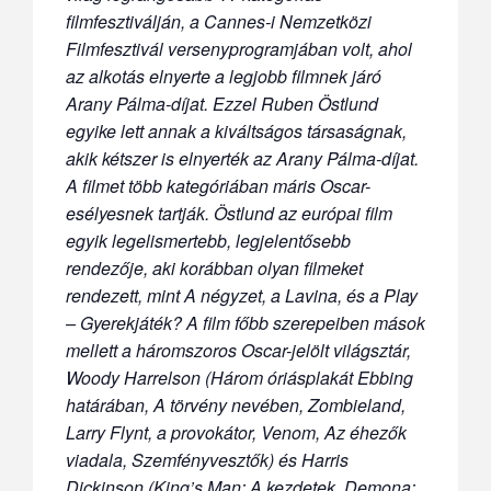
filmfesztiválján, a Cannes-i Nemzetközi
Filmfesztivál versenyprogramjában volt, ahol
az alkotás elnyerte a legjobb filmnek járó
Arany Pálma-díjat. Ezzel Ruben Östlund
egyike lett annak a kiváltságos társaságnak,
akik kétszer is elnyerték az Arany Pálma-díjat.
A filmet több kategóriában máris Oscar-
esélyesnek tartják. Östlund az európai film
egyik legelismertebb, legjelentősebb
rendezője, aki korábban olyan filmeket
rendezett, mint A négyzet, a Lavina, és a Play
– Gyerekjáték? A film főbb szerepeiben mások
mellett a háromszoros Oscar-jelölt világsztár,
Woody Harrelson (Három óriásplakát Ebbing
határában, A törvény nevében, Zombieland,
Larry Flynt, a provokátor, Venom, Az éhezők
viadala, Szemfényvesztők) és Harris
Dickinson (King’s Man: A kezdetek, Demona: