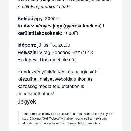
A sötétség úrnője) látható.
Belépőjegy
: 2000Ft.
Kedvezményes jegy (gyerekeknek és) I.
kerületi lakosoknak:
1000Ft
Időpont:
július 16., 20.30
Helyszín:
Virág Benedek Ház (1013
Budapest, Döbrentei utca 9.)
Rendezvényünkön kép- és hangfelvétel
készülhet, melyet weboldalunkon és
közösségimédia-felületeinken is
felhasználhatunk!
Jegyek
The numbers below include tickets for this event already in your
cart. Clicking "Get Tickets" will allow you to edit any existing
attendee information as well as change ticket quantities.