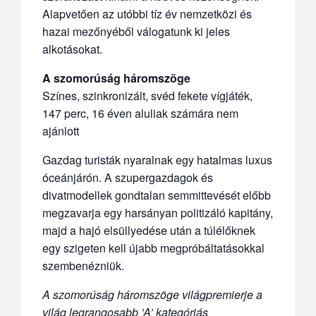
Alapvetően az utóbbi tíz év nemzetközi és
hazai mezőnyéből válogatunk ki jeles
alkotásokat.
A szomorúság háromszöge
Színes, szinkronizált, svéd fekete vígjáték,
147 perc, 16 éven aluliak számára nem
ajánlott
Gazdag turisták nyaralnak egy hatalmas luxus
óceánjárón. A szupergazdagok és
divatmodellek gondtalan semmittevését előbb
megzavarja egy harsányan politizáló kapitány,
majd a hajó elsüllyedése után a túlélőknek
egy szigeten kell újabb megpróbáltatásokkal
szembenézniük.
A szomorúság háromszöge világpremierje a
világ legrangosabb ’A’ kategóriás