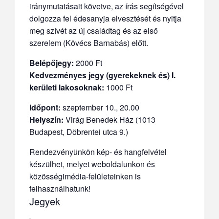
iránymutatásait követve, az írás segítségével
dolgozza fel édesanyja elvesztését és nyitja
meg szívét az új családtag és az első
szerelem (Kövécs Barnabás) előtt.
Belépőjegy:
2000 Ft
Kedvezményes jegy (gyerekeknek és) I.
kerületi lakosoknak:
1000 Ft
Időpont:
szeptember 10., 20.00
Helyszín:
Virág Benedek Ház (1013
Budapest, Döbrentei utca 9.)
Rendezvényünkön kép- és hangfelvétel
készülhet, melyet weboldalunkon és
közösségimédia-felületeinken is
felhasználhatunk!
Jegyek