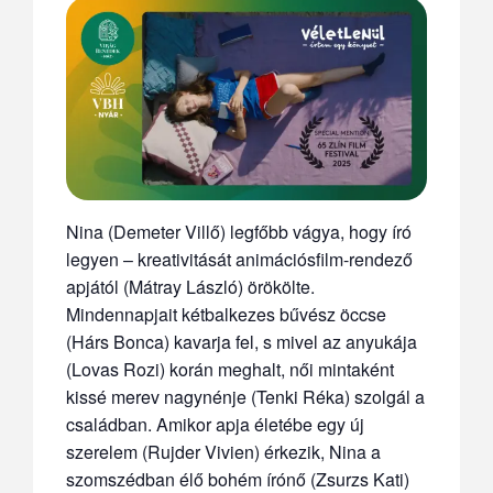
Nina (Demeter Villő) legfőbb vágya, hogy író
legyen – kreativitását animációsfilm-rendező
apjától (Mátray László) örökölte.
Mindennapjait kétbalkezes bűvész öccse
(Hárs Bonca) kavarja fel, s mivel az anyukája
(Lovas Rozi) korán meghalt, női mintaként
kissé merev nagynénje (Tenki Réka) szolgál a
családban. Amikor apja életébe egy új
szerelem (Rujder Vivien) érkezik, Nina a
szomszédban élő bohém írónő (Zsurzs Kati)