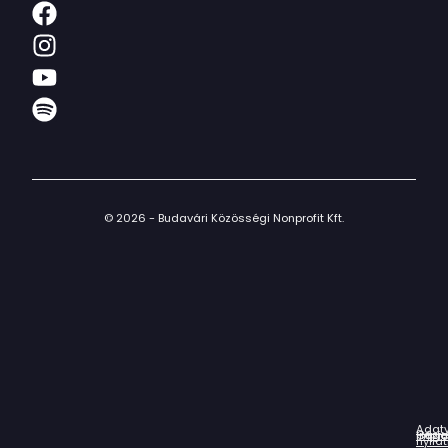
© 2026 - Budavári Közösségi Nonprofit Kft.
Adat
Házir
Impr
Céga
nyila