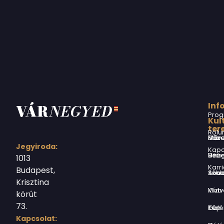
Inf
Prog
Kul
ter
Rólu
Márai Sándor Művelődési Ház
Jegyiroda:
Kapc
Virág Benedek Ház
1013
Karri
Budapest,
Jókai Anna S
Krisztina
Vízivárosi Klub
körút
73.
Tér-Kép Ga
Kapcsolat: