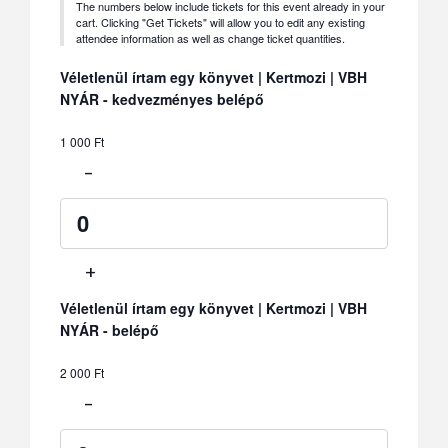
The numbers below include tickets for this event already in your
cart. Clicking "Get Tickets" will allow you to edit any existing
attendee information as well as change ticket quantities.
Véletlenül írtam egy könyvet | Kertmozi | VBH
NYÁR - kedvezményes belépő
1 000
Ft
-
Quantity
+
Véletlenül írtam egy könyvet | Kertmozi | VBH
NYÁR - belépő
2 000
Ft
-
Quantity