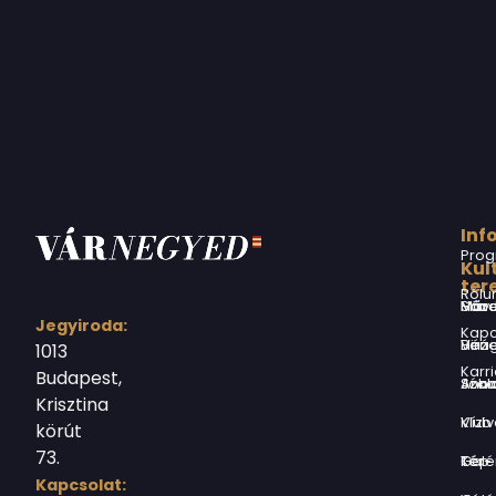
Inf
Prog
Kul
ter
Rólu
Márai Sándor Művelődési Ház
Jegyiroda:
Kapc
Virág Benedek Ház
1013
Karri
Budapest,
Jókai Anna S
Krisztina
Vízivárosi Klub
körút
73.
Tér-Kép Ga
Kapcsolat: