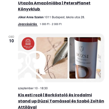
Utazás Amazóniába | PetersPlanet
Könyvklub
Jókai Anna Szalon
1011 Budapest, Iskola utca 28.
Jegyvásárlás
1 000 Ft - 2 000 Ft
CSÜ
10
szeptember 10 - 18:30
Kis esti rozé | Borkóstoló és irodalmi
stand up Dúzsi Tamással és Szabó Zoltán
Attilával