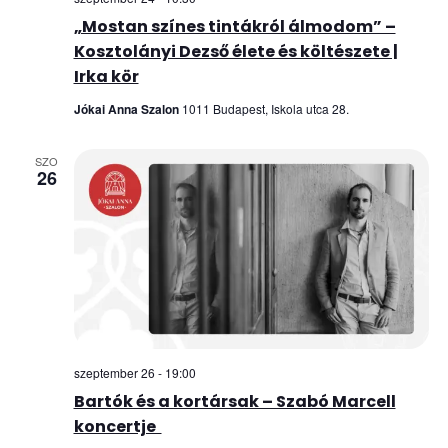
„Mostan színes tintákról álmodom” –
Kosztolányi Dezső élete és költészete |
Irka kör
Jókai Anna Szalon
1011 Budapest, Iskola utca 28.
SZO
26
szeptember 26 - 19:00
Bartók és a kortársak – Szabó Marcell
koncertje