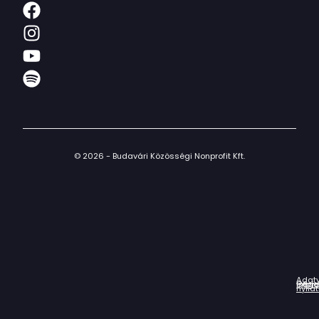
© 2026 - Budavári Közösségi Nonprofit Kft.
Adat
Házir
Impr
Céga
nyila