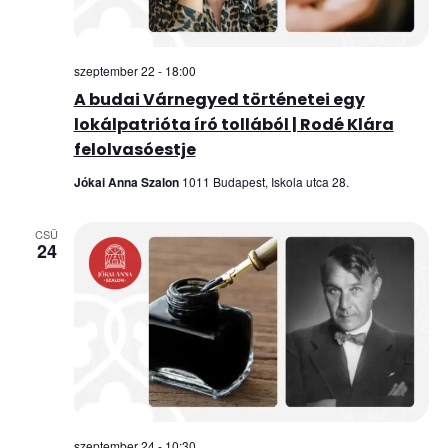
szeptember 22 - 18:00
A budai Várnegyed történetei egy
lokálpatrióta író tollából | Rodé Klára
felolvasóestje
Jókai Anna Szalon
1011 Budapest, Iskola utca 28.
CSÜ
24
szeptember 24 - 10:30