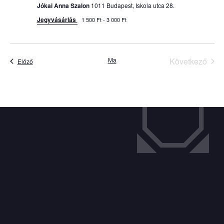
Jókai Anna Szalon
1011 Budapest, Iskola utca 28.
Jegyvásárlás
1 500 Ft - 3 000 Ft
Ese
Ma
Következő
Események
Előző