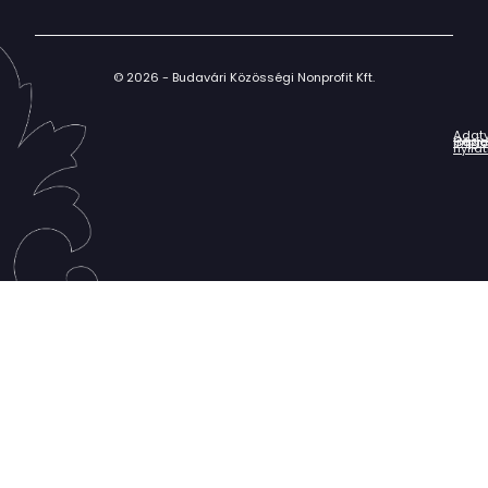
© 2026 - Budavári Közösségi Nonprofit Kft.
Adat
Házir
Impr
Céga
nyila