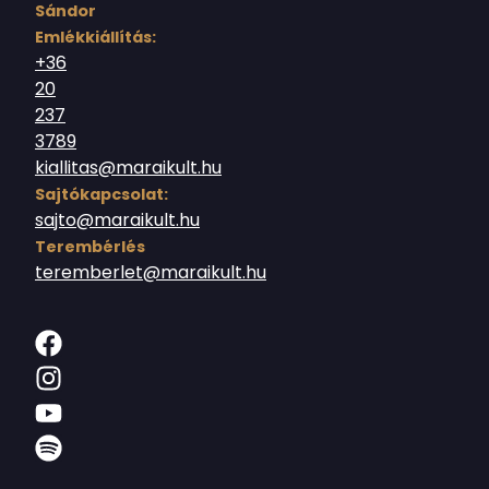
Sándor
Emlékkiállítás:
+36
20
237
3789
kiallitas@maraikult.hu
Sajtókapcsolat:
sajto@maraikult.hu
Terembérlés
teremberlet@maraikult.hu