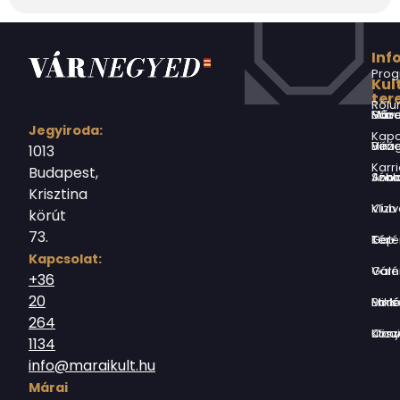
Inf
Prog
Kul
ter
Rólu
Márai Sándor Művelődési Ház
Jegyiroda:
Kapc
Virág Benedek Ház
1013
Karri
Budapest,
Jókai Anna S
Krisztina
Vízivárosi Klub
körút
73.
Tér-Kép Ga
Kapcsolat:
Várnegyed G
+36
20
Borsos Mik
264
Országház utc
1134
info@maraikult.hu
Márai