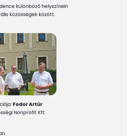
dence különböző helyszínein
rális közösségek között.
ciója:
Fodor Artúr
sségi Nonprofit Kft.
an.