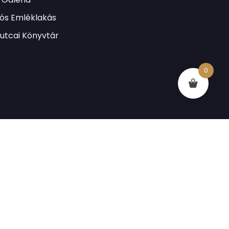
lós Emléklakás
utcai Könyvtár
0