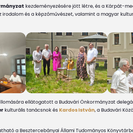
rmányzat
kezdeményezésére jött létre, és a Kárpát-me
e az irodalom és a képzőművészet, valamint a magyar kultu
 állomására ellátogatott a Budavári Önkormányzat delegá
er
kulturális tanácsnok és
Kardos István
, a Budavári Közö
atható a Besztercebányai Állami Tudományos Könyvtárb