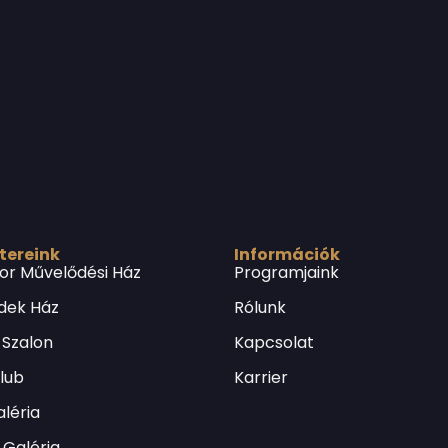
 tereink
Információk
or Művelődési Ház
Programjaink
dek Ház
Rólunk
 Szalon
Kapcsolat
Klub
Karrier
léria
Galéria