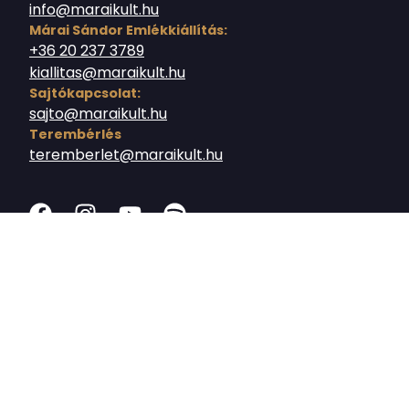
info@maraikult.hu
Márai Sándor Emlékkiállítás:
+36 20 237 3789
kiallitas@maraikult.hu
Sajtókapcsolat:
sajto@maraikult.hu
Terembérlés
teremberlet@maraikult.hu
© 2026 - Budavári Közösségi Nonprofit Kft.
Ház