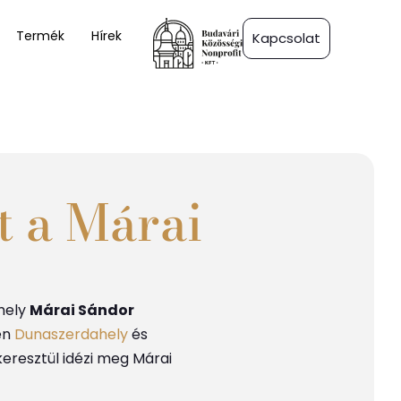
Termék
Hírek
Kapcsolat
t a Márai
mely
Márai Sándor
en
Dunaszerdahely
és
eresztül idézi meg Márai