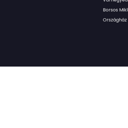
Borsos Mik
Országház 
irend
Impresszum
Cégadatok
Adatvédelmi nyilatkozat