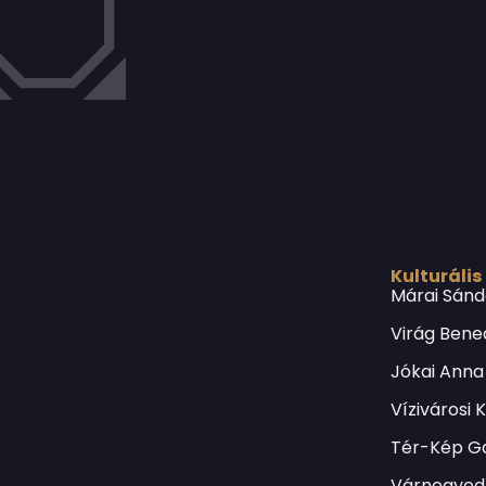
Kulturális
Márai Sánd
Virág Bene
Jókai Anna
Vízivárosi 
Tér-Kép Ga
Várnegyed 