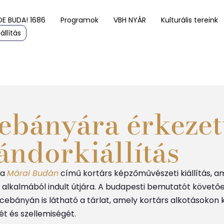
DE BUDA! 1686
Programok
VBH NYÁR
Kulturális tereink
állítás
ebányára érkezet
ndorkiállítás
 a
Márai Budán
című kortárs képzőművészeti kiállítás, a
a alkalmából indult útjára. A budapesti bemutatót követő
ebányán is látható a tárlat, amely kortárs alkotásokon k
t és szellemiségét.