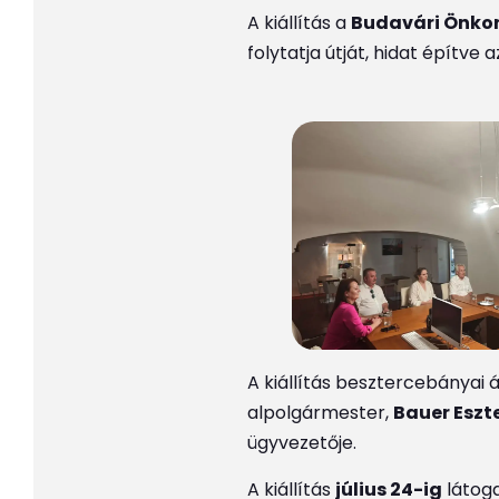
A kiállítás a
Budavári Önko
folytatja útját, hidat építv
A kiállítás besztercebányai
alpolgármester,
Bauer Eszt
ügyvezetője.
A kiállítás
július 24-ig
látog