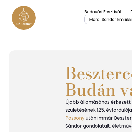
Budavári Fesztivál
I
Márai Sándor Emlékki
Beszterc
Budán vá
Újabb állomásához érkezett
születésének 125. évfordulój
Pozsony
után immár Beszterc
Sándor gondolatait, életművé