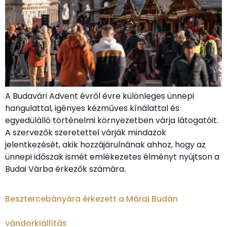
A Budavári Advent évről évre különleges ünnepi
hangulattal, igényes kézműves kínálattal és
egyedülálló történelmi környezetben várja látogatóit.
A szervezők szeretettel várják mindazok
jelentkezését, akik hozzájárulnának ahhoz, hogy az
ünnepi időszak ismét emlékezetes élményt nyújtson a
Budai Várba érkezők számára.
Besztercebányára érkezett a Márai Budán
vándorkiállítás