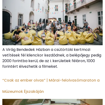
A Virág Bendedek Házban a csütörtöki kertmozi
vetítések fél kilenckor kezdődnek, a belépőjegy pedig
2000 forintba kerül, de az I. kerületiek féláron, 1000
forintért élvezhetik a filmeket.
“Csak az ember olvas” | Márai-felolvasómaraton a
Múzeumok Éjszakáján