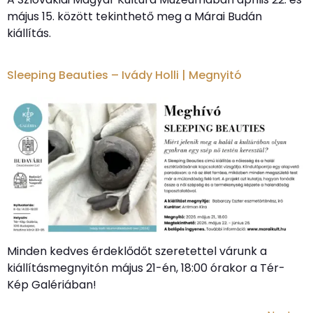
május 15. között tekinthető meg a Márai Budán
kiállítás.
Sleeping Beauties – Ivády Holli | Megnyitó
Minden kedves érdeklődőt szeretettel várunk a
kiállításmegnyitón május 21-én, 18:00 órakor a Tér-
Kép Galériában!