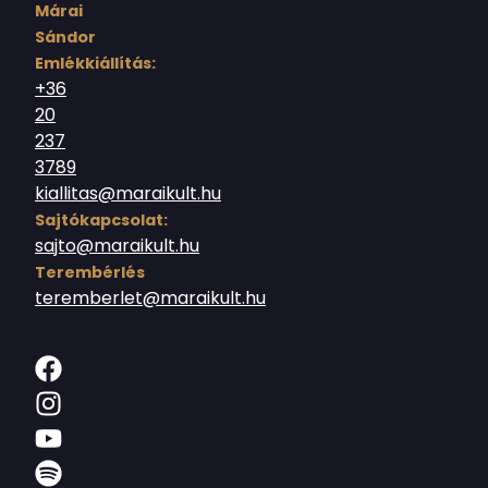
Márai
Sándor
Emlékkiállítás:
+36
20
237
3789
kiallitas@maraikult.hu
Sajtókapcsolat:
sajto@maraikult.hu
Terembérlés
teremberlet@maraikult.hu