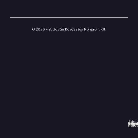
© 2026 - Budavári Közösségi Nonprofit Kft.
Adat
Házir
Impr
Céga
nyila