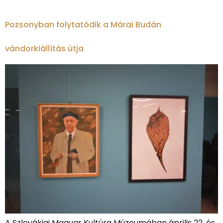
Pozsonyban folytatódik a Márai Budán
vándorkiállítás útja
A Szlovákiai Magyar Kultúra Múzeumában április 22. és