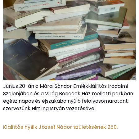
Június 20-án a Márai Sándor Emlékkiállítás Irodalmi
Szalonjában és a Virág Benedek Ház melletti parkban
egész napos és éjszakába nyúló felolvasómaratont
szervezünk Hirtling István vezetésével.
Kiállítás nyílik József Nádor születésének 250.