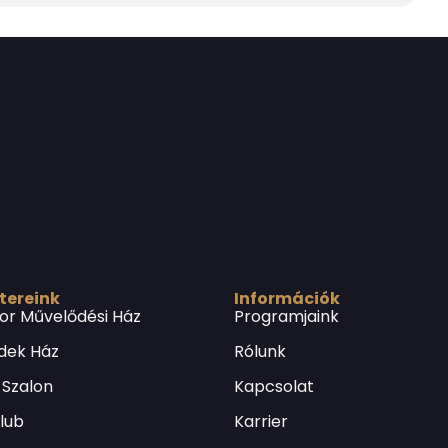
 tereink
Információk
or Művelődési Ház
Programjaink
dek Ház
Rólunk
 Szalon
Kapcsolat
Klub
Karrier