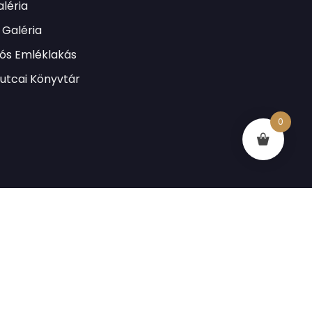
léria
Galéria
lós Emléklakás
utcai Könyvtár
0