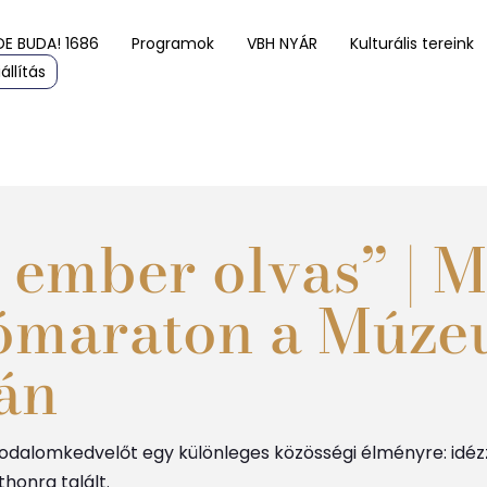
DE BUDA! 1686
Programok
VBH NYÁR
Kulturális tereink
állítás
 ember olvas” | M
sómaraton a Múz
án
rodalomkedvelőt egy különleges közösségi élményre: idéz
thonra talált.