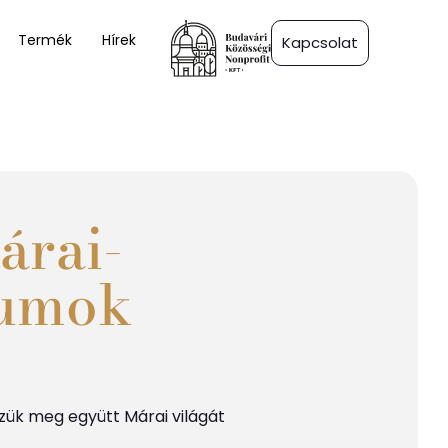
Termék
Hírek
Kapcsolat
árai-
eumok
zük meg együtt Márai világát