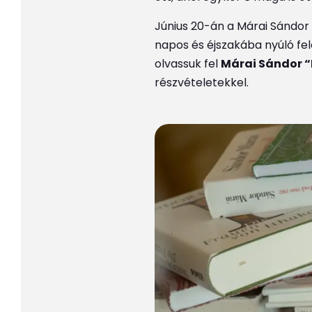
Június 20-án a Márai Sándor 
napos és éjszakába nyúló f
olvassuk fel
Márai Sándor “
részvételetekkel.