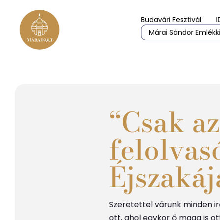
Budavári Fesztivál
I
Márai Sándor Emlékki
“Csak az
felolva
Éjszakáj
Szeretettel várunk minden i
ott, ahol egykor ő maga is ot