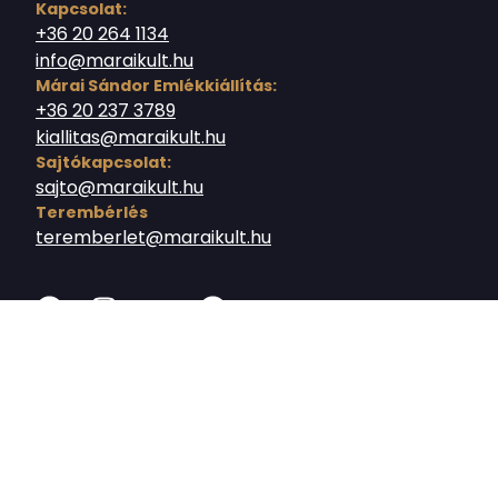
Kapcsolat:
+36 20 264 1134
info@maraikult.hu
Márai Sándor Emlékkiállítás:
+36 20 237 3789
kiallitas@maraikult.hu
Sajtókapcsolat:
sajto@maraikult.hu
Terembérlés
teremberlet@maraikult.hu
© 2026 - Budavári Közösségi Nonprofit Kft.