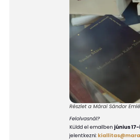
Részlet a Márai Sándor Emlékk
Felolvasnál?
Küldd el emailben
június 17-
jelentkezni:
kiallitas@mara