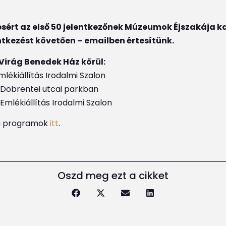
sért az első 50 jelentkezőnek Múzeumok Éjszakája k
ntkezést követően – emailben értesítünk.
 Virág Benedek Ház körül:
lékiállítás Irodalmi Szalon
a Döbrentei utcai parkban
Emlékiállítás Irodalmi Szalon
a programok
itt
.
Oszd meg ezt a cikket