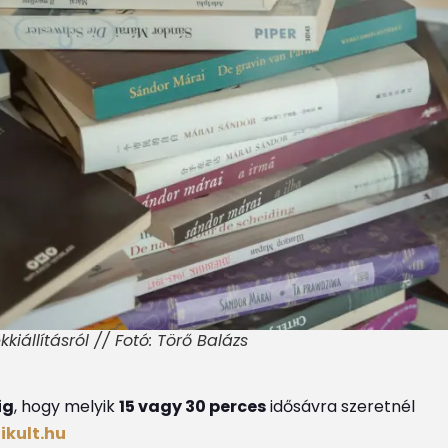
iállításról // Fotó: Törő Balázs
ig
, hogy melyik
15 vagy 30 perces
idősávra szeretnél
ikult.hu