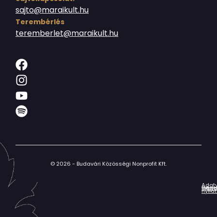
sajto@maraikult.hu
Terembérlés
teremberlet@maraikult.hu
© 2026 - Budavári Közösségi Nonprofit Kft.
Adat
Házir
Impr
Céga
nyila