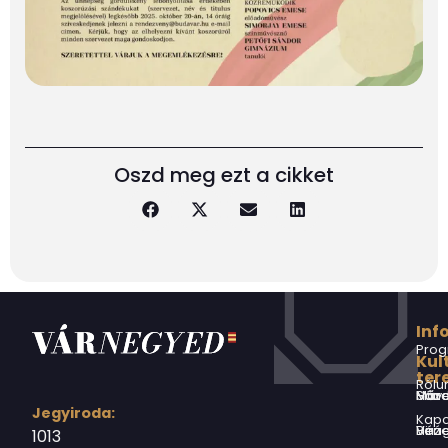
Oszd meg ezt a cikket
Inf
Prog
Kul
ter
Rólu
Márai Sándor Művelődési Ház
Jegyiroda:
Kapc
Virág Benedek Ház
1013