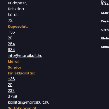
Karri
Budapest,
Jókai Anna S
Krisztina
Vízivárosi Klub
körút
73.
Tér-Kép Ga
Kapcsolat:
Várnegyed G
+36
20
Borsos Mik
264
Országház utc
1134
info@maraikult.hu
Márai
Sándor
Emlékkiállítás:
+36
20
237
3789
kiallitas@maraikult.hu
Sajtókapcsolat: