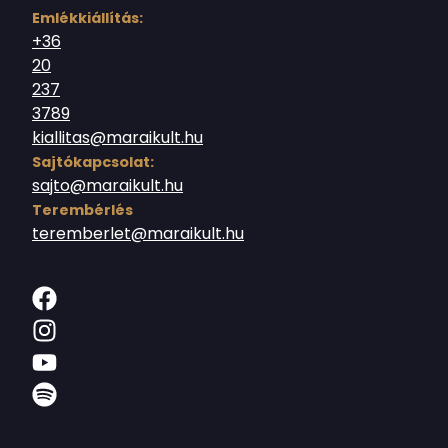
Emlékkiállítás:
+36
20
237
3789
kiallitas@maraikult.hu
Sajtókapcsolat:
sajto@maraikult.hu
Terembérlés
teremberlet@maraikult.hu