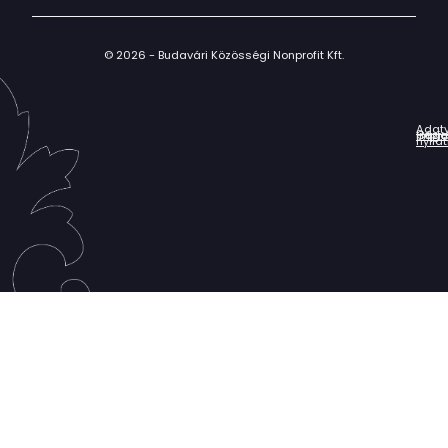
© 2026 - Budavári Közösségi Nonprofit Kft.
Adat
Házir
Impr
Céga
nyila