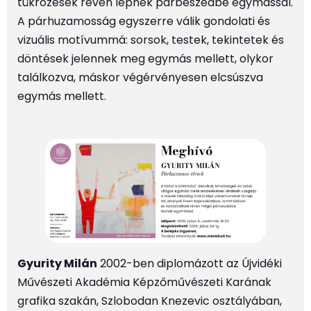
tükrözések révén lépnek párbeszédbe egymással.
A párhuzamosság egyszerre válik gondolati és
vizuális motívummá: sorsok, testek, tekintetek és
döntések jelennek meg egymás mellett, olykor
találkozva, máskor végérvényesen elcsúszva
egymás mellett.
Gyurity Milán
2002-ben diplomázott az Újvidéki
Művészeti Akadémia Képzőművészeti Karának
grafika szakán, Szlobodan Knezevic osztályában,