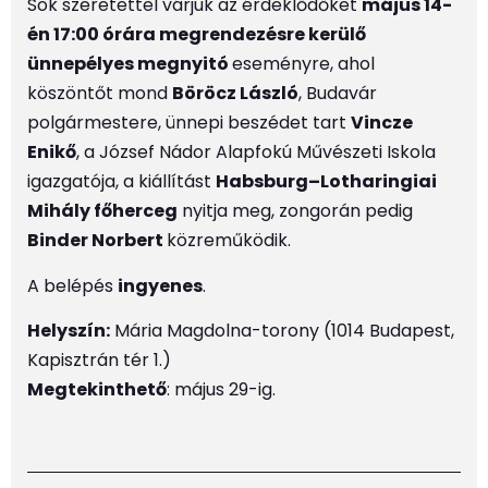
Sok szeretettel várjuk az érdeklődőket
május 14-
én 17:00 órára megrendezésre kerülő
ünnepélyes megnyitó
eseményre, ahol
köszöntőt mond
Böröcz László
, Budavár
polgármestere, ünnepi beszédet tart
Vincze
Enikő
, a József Nádor Alapfokú Művészeti Iskola
igazgatója, a kiállítást
Habsburg–Lotharingiai
Mihály főherceg
nyitja meg, zongorán pedig
Binder Norbert
közreműködik.
A belépés
ingyenes
.
Helyszín:
Mária Magdolna-torony (1014 Budapest,
Kapisztrán tér 1.)
Megtekinthető
: május 29-ig.