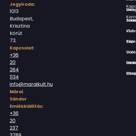
Jegyiroda:
Kapc
Virág Benedek Ház
1013
Karri
Budapest,
Jókai Anna S
Krisztina
Vízivárosi Klub
körút
73.
Tér-Kép Ga
Kapcsolat:
Várnegyed G
+36
20
Borsos Mik
264
Országház utc
1134
info@maraikult.hu
Márai
Sándor
Emlékkiállítás:
+36
20
237
3789