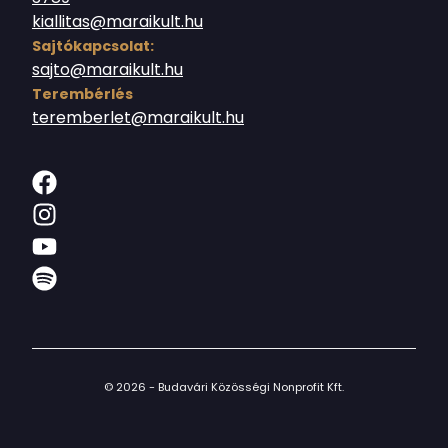
kiallitas@maraikult.hu
Sajtókapcsolat:
sajto@maraikult.hu
Terembérlés
teremberlet@maraikult.hu
© 2026 - Budavári Közösségi Nonprofit Kft.