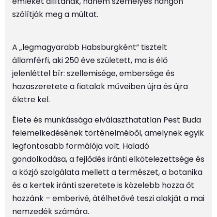
emléket állítanak, hanem személyes hangon
szólítják meg a múltat.
A „legmagyarabb Habsburgként” tisztelt
államférfi, aki 250 éve született, ma is élő
jelenléttel bír: szellemisége, embersége és
hazaszeretete a fiatalok műveiben újra és újra
életre kel.
Élete és munkássága elválaszthatatlan Pest Buda
felemelkedésének történelméből, amelynek egyik
legfontosabb formálója volt. Haladó
gondolkodása, a fejlődés iránti elkötelezettsége és
a közjó szolgálata mellett a természet, a botanika
és a kertek iránti szeretete is közelebb hozza őt
hozzánk – emberivé, átélhetővé teszi alakját a mai
nemzedék számára.