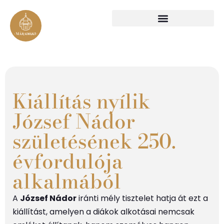
Kiállítás nyílik
József Nádor
születésének 250.
évfordulója
alkalmából
A
József Nádor
iránti mély tisztelet hatja át ezt a
kiállítást, amelyen a diákok alkotásai nemcsak