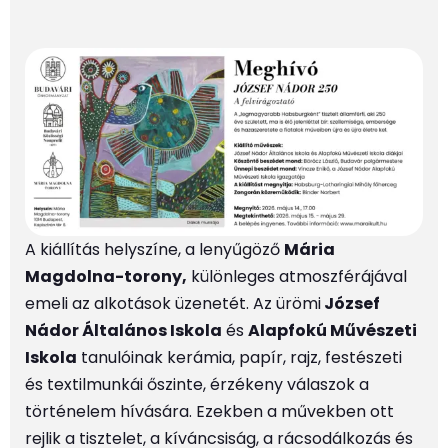
A kiállítás helyszíne, a lenyűgöző
Mária
Magdolna-torony,
különleges atmoszférájával
emeli az alkotások üzenetét. Az ürömi
József
Nádor Általános Iskola
és
Alapfokú Művészeti
Iskola
tanulóinak kerámia, papír, rajz, festészeti
és textilmunkái őszinte, érzékeny válaszok a
történelem hívására. Ezekben a művekben ott
rejlik a tisztelet, a kíváncsiság, a rácsodálkozás és