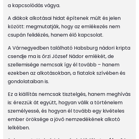
a kapcsolódás vágya.
A diákok alkotásai hidat építenek múlt és jelen
között: megmutatják, hogy az emlékezés nem
csupán felidézés, hanem élő kapcsolat.
A Várnegyedben található Habsburg nádori kripta
csendje ma is őrzi József Nádor emlékét, de
szellemisége nemcsak így él tovább – hanem
ezekben az alkotásokban, a fiatalok szívében és
gondolataiban is.
Ez a kiállítás nemcsak tisztelgés, hanem meghívás
is: érezzük át együtt, hogyan válik a történelem
személyessé, és hogyan él tovább egy kivételes
ember öröksége a jövő nemzedékének alkotó
lelkében.