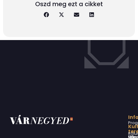
Oszd meg ezt a cikket
Inf
Prog
Kul
ter
Rólu
Márai Sándor Művelődési Ház