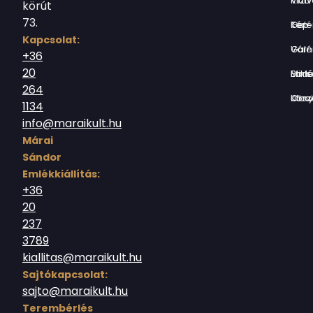
Vízivárosi Klub
körút
73.
Tér-Kép Ga
Kapcsolat:
Várnegyed G
+36
20
Borsos Mik
264
Országház utc
1134
info@maraikult.hu
Márai
Sándor
Emlékkiállítás:
+36
20
237
3789
kiallitas@maraikult.hu
Sajtókapcsolat:
sajto@maraikult.hu
Terembérlés