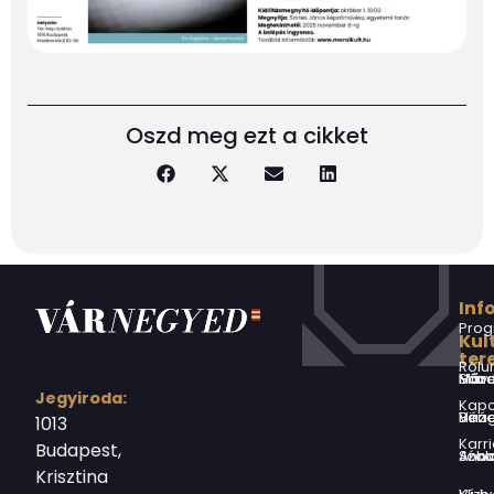
Oszd meg ezt a cikket
Inf
Prog
Kul
ter
Rólu
Márai Sándor Művelődési Ház
Jegyiroda:
Kapc
Virág Benedek Ház
1013
Karri
Budapest,
Jókai Anna S
Krisztina