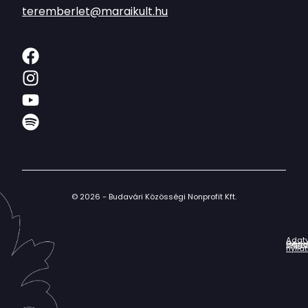
teremberlet@maraikult.hu
© 2026 - Budavári Közösségi Nonprofit Kft.
Adat
Házir
Impr
Céga
nyila