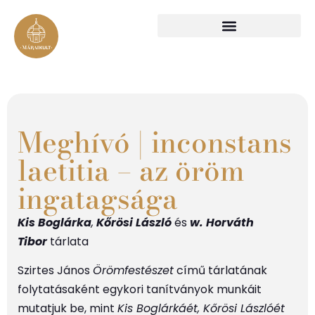
Meghívó | inconstans
laetitia – az öröm
ingatagsága
Kis Boglárka
,
Kőrösi László
és
w. Horváth
Tibor
tárlata
Szirtes János
Örömfestészet
című tárlatának
folytatásaként egykori tanítványok munkáit
mutatjuk be, mint
Kis Boglárkáét, Kőrösi Lászlóét