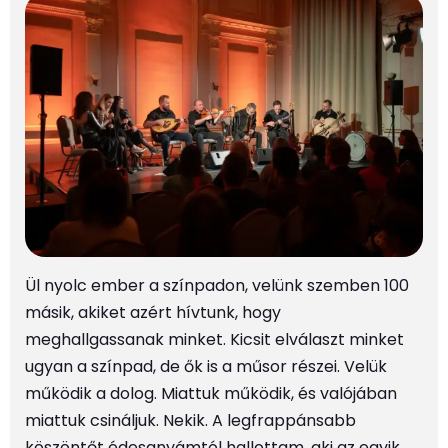
Ül nyolc ember a színpadon, velünk szemben 100
másik, akiket azért hívtunk, hogy
meghallgassanak minket. Kicsit elválaszt minket
ugyan a színpad, de ők is a műsor részei. Velük
működik a dolog. Miattuk működik, és valójában
miattuk csináljuk. Nekik. A legfrappánsabb
köszöntőt édesanyámtól hallottam, aki az egyik