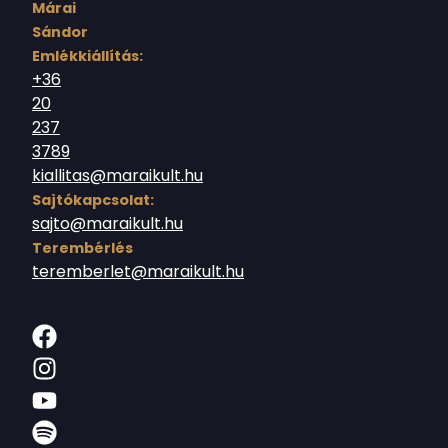
Márai
Sándor
Emlékkiállítás:
+36
20
237
3789
kiallitas@maraikult.hu
Sajtókapcsolat:
sajto@maraikult.hu
Terembérlés
teremberlet@maraikult.hu