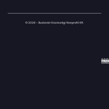
© 2026 - Budavári Közösségi Nonprofit Kft.
Adat
Házir
Impr
Céga
nyila