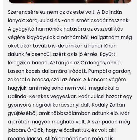
Szerencsére ez nem az az este volt. A Dalindás
lányok: Sára, Julcsi és Fanni ismét csodát tesznek.
A gyógyító harmóniák hatására az összeállítás
végére kigyógyulok a náthámból. Hallgatnám még
őket akár tovább is, de amikor a Hunor Khan
dalunk felcsendül, azért az is jó érzés. Együtt
lélegzik a banda. Aztán jön az Ördöngős, ami a
Lassan kocsis dallamára íródott. Pumpál a gardon,
zakatol a brácsa, szól az ének. A koncert végére
hagyjuk, ami még soha nem volt: megalakul a
Dalinda-Kerekes vegyeskar. Paár Julcsi hozott egy
gyönyörű nógrádi karácsonyi dalt Kodály Zoltán
gyűjtéséből, amit többszólamban adtunk elő. Már
a próbán nagyon megható volt. A színpadon még
jobban. Örülök, hogy előadhattuk, és volt aki
meghallgassa. Állítólag néhányan még el is