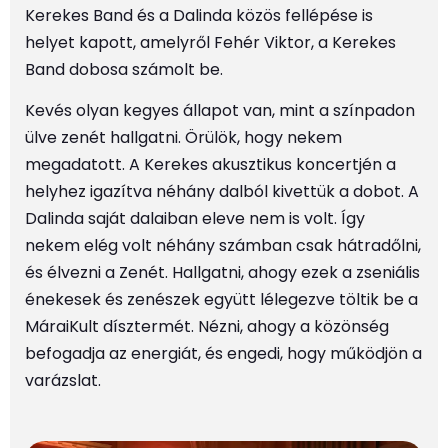
Kerekes Band és a Dalinda közös fellépése is
helyet kapott, amelyről Fehér Viktor, a Kerekes
Band dobosa számolt be.
Kevés olyan kegyes állapot van, mint a színpadon
ülve zenét hallgatni. Örülök, hogy nekem
megadatott. A Kerekes akusztikus koncertjén a
helyhez igazítva néhány dalból kivettük a dobot. A
Dalinda saját dalaiban eleve nem is volt. Így
nekem elég volt néhány számban csak hátradőlni,
és élvezni a Zenét. Hallgatni, ahogy ezek a zseniális
énekesek és zenészek együtt lélegezve töltik be a
MáraiKult dísztermét. Nézni, ahogy a közönség
befogadja az energiát, és engedi, hogy működjön a
varázslat.