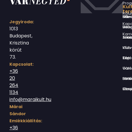
Prog
Kul
ter
Rólu
Márai Sándor Művelődési Ház
Jegyiroda:
Kapc
Virág Benedek Ház
1013
Karri
Budapest,
Jókai Anna S
Krisztina
Vízivárosi Klub
körút
73.
Tér-Kép Ga
Kapcsolat:
Várnegyed G
+36
20
Borsos Mik
264
Országház utc
1134
info@maraikult.hu
Márai
Sándor
Emlékkiállítás:
+36