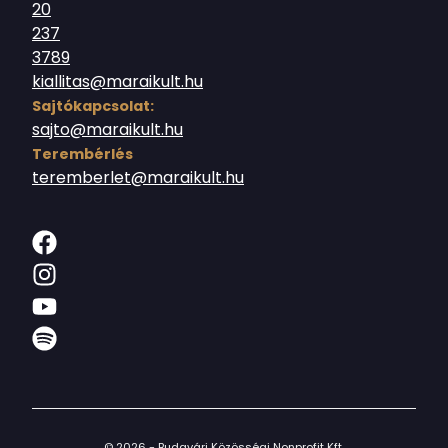
20
237
3789
kiallitas@maraikult.hu
Sajtókapcsolat:
sajto@maraikult.hu
Terembérlés
teremberlet@maraikult.hu
© 2026 - Budavári Közösségi Nonprofit Kft.