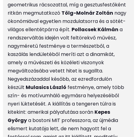
geometrikus rácsozattal, míg a gesztusfestőként
ritkán megmutatkozó
Tölg-Molnár Zoltán
nagy
ökonómiával egyetlen mozdulatsorra és a sötét-
világos ellentétpárra épít.
Pollacsek Kálmán
a
rendszerváltás idején volt feltörekvő művész,
nagyméretű festménye a természetből, a
kaszálás lendületéből meríti azt a dinamikát,
amely a művészeti és közéleti viszonyok
megváltozásába vetett hitet is sugallta.
Negyedszázaddal később, az ezredfordulón
készült
Mulasics László
festménye, amely több
szín- és motívumháló egymásra helyezéséből
nyeri lüktetését. A kiállítás a tengeren túlra is
kitekint: amerikai pályafutása során
Kepes
György
a bostoni MIT professzora, az újmédia
elismert kutatója lett, de nem hagyott fel a
festéssel sem, amint az itt kiállított, meditatív