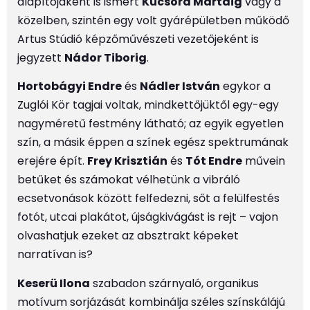
alapítójaként is ismert
Kucsora Mártáig
vagy a
közelben, szintén egy volt gyárépületben működő
Artus Stúdió képzőművészeti vezetőjeként is
jegyzett
Nádor Tiborig
.
Hortobágyi Endre
és
Nádler István
egykor a
Zuglói Kör tagjai voltak, mindkettőjüktől egy-egy
nagyméretű festmény látható; az egyik egyetlen
szín, a másik éppen a színek egész spektrumának
erejére épít.
Frey Krisztián
és
Tót Endre
művein
betűket és számokat vélhetünk a vibráló
ecsetvonások között felfedezni, sőt a felülfestés
fotót, utcai plakátot, újságkivágást is rejt – vajon
olvashatjuk ezeket az absztrakt képeket
narratívan is?
Keserü Ilona
szabadon szárnyaló, organikus
motívum sorjázását kombinálja széles színskálájú