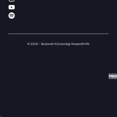
© 2026 - Budavári Közösségi Nonprofit Kft.
Adat
Házir
Impr
Céga
nyila