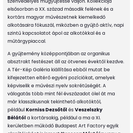
szenvedélyes műgyűjtéssé váljon. Kollekciója
elsősorban a XX. század második felének és a
kortárs magyar művészetnek kiemelkedő
alkotásaira fókuszál, miközben a gyűjtő aktív, napi
szintű kapcsolatot ápol az alkotókkal és a
műtárgypiaccal.
A gyűjtemény középpontjában az organikus
absztrakt festészet áll az ötvenes évektől kezdve.
A Tér-Kép Galéria kiállítása ebből mutat be
kifejezetten eltérő egyéni pozíciókat, amelyek
képviselik e művészi nyelv sokrétűségét. A
válogatás több mint fél évszázadot ölel át ma
már klasszikusnak tekinthető alkotóktól,
például
Korniss Dezsőtől
és
Veszelszky
Bélától
a kortársakig, például a ma a XI.
kerületben működő Budapest Art Factory egyik