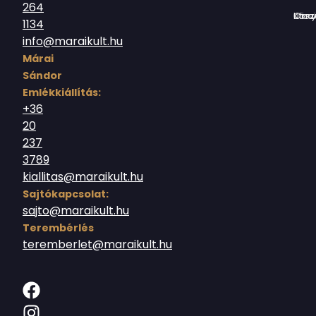
264
Országház utc
1134
info@maraikult.hu
Márai
Sándor
Emlékkiállítás:
+36
20
237
3789
kiallitas@maraikult.hu
Sajtókapcsolat:
sajto@maraikult.hu
Terembérlés
teremberlet@maraikult.hu