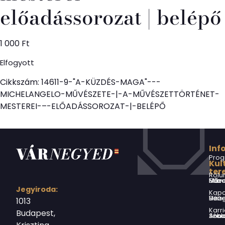
előadássorozat | belépő
1 000
Ft
Elfogyott
Cikkszám:
14611-9-"A-KÜZDÉS-MAGA"---
MICHELANGELO-MŰVÉSZETE-|-A-MŰVÉSZETTÖRTÉNET-
MESTEREI-–-ELŐADÁSSOROZAT-|-BELÉPŐ
Inf
Prog
Kul
ter
Rólu
Márai Sándor Művelődési Ház
Jegyiroda:
Kapc
Virág Benedek Ház
1013
Karri
Budapest,
Jókai Anna S