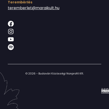
Terembérlés
teremberlet@maraikult.hu
© 2026 - Budavári Közösségi Nonprofit Kft.
Adat
Házir
Impr
Céga
nyila