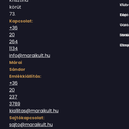
Krisztina
Vízivárosi Klub
körút
73.
Tér-Kép Ga
Kapcsolat:
Várnegyed G
+36
20
Borsos Mik
264
Országház utc
1134
info@maraikult.hu
Márai
Sándor
Emlékkiállítás:
+36
20
237
3789
kiallitas@maraikult.hu
Sajtókapcsolat:
sajto@maraikult.hu