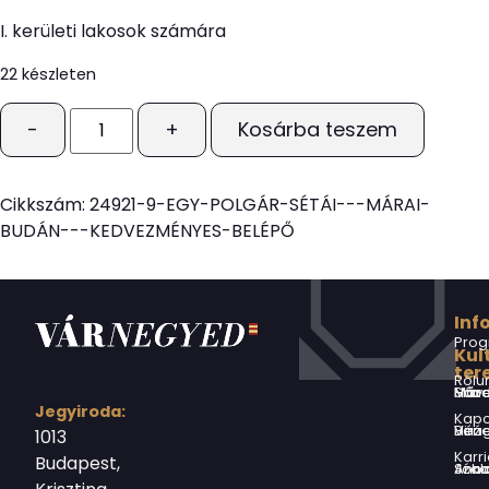
I. kerületi lakosok számára
22 készleten
-
+
Kosárba teszem
Cikkszám:
24921-9-EGY-POLGÁR-SÉTÁI---MÁRAI-
BUDÁN---KEDVEZMÉNYES-BELÉPŐ
Inf
Prog
Kul
ter
Rólu
Márai Sándor Művelődési Ház
Jegyiroda:
Kapc
Virág Benedek Ház
1013
Karri
Budapest,
Jókai Anna S