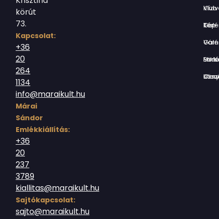
Krisztina
Vízivárosi Klub
körút
73.
Tér-Kép Ga
Kapcsolat:
Várnegyed G
+36
20
Borsos Mik
264
Országház utc
1134
info@maraikult.hu
Márai
Sándor
Emlékkiállítás:
+36
20
237
3789
kiallitas@maraikult.hu
Sajtókapcsolat:
sajto@maraikult.hu