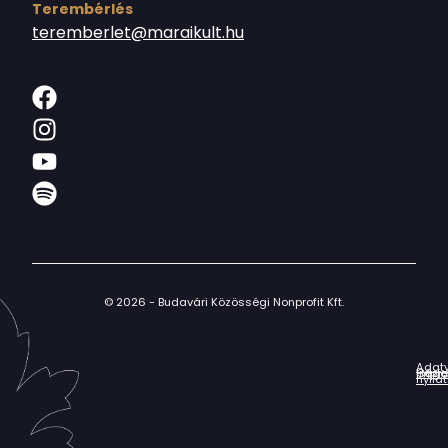
Terembérlés
teremberlet@maraikult.hu
© 2026 - Budavári Közösségi Nonprofit Kft.
Adat
Házir
Impr
Céga
nyila