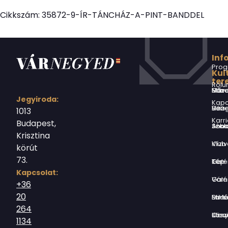
Cikkszám:
35872-9-ÍR-TÁNCHÁZ-A-PINT-BANDDEL
Inf
Prog
Kul
ter
Rólu
Márai Sándor Művelődési Ház
Jegyiroda:
Kapc
Virág Benedek Ház
1013
Karri
Budapest,
Jókai Anna S
Krisztina
Vízivárosi Klub
körút
73.
Tér-Kép Ga
Kapcsolat:
Várnegyed G
+36
20
Borsos Mik
264
Országház utc
1134