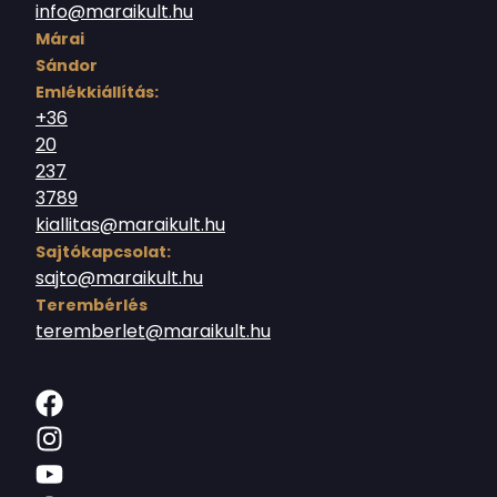
info@maraikult.hu
Márai
Sándor
Emlékkiállítás:
+36
20
237
3789
kiallitas@maraikult.hu
Sajtókapcsolat:
sajto@maraikult.hu
Terembérlés
teremberlet@maraikult.hu