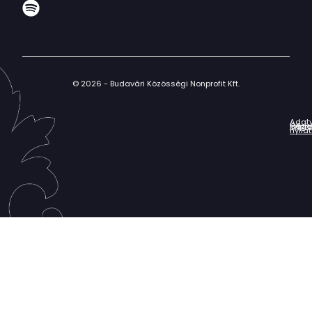
© 2026 - Budavári Közösségi Nonprofit Kft.
Adat
Házir
Impr
Céga
nyila