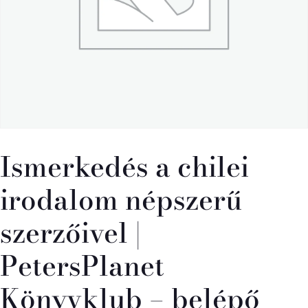
Ismerkedés a chilei
irodalom népszerű
szerzőivel |
PetersPlanet
Könyvklub – belépő