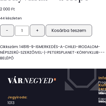
2 000
Ft
44 készleten
-
+
Kosárba teszem
Cikkszám:
14816-9-ISMERKEDÉS-A-CHILEI-IRODALOM-
NÉPSZERŰ-SZERZŐIVEL-|-PETERSPLANET-KÖNYVKLUB---
BELÉPŐ
Inf
Prog
Kul
ter
Rólu
Márai Sándor Művelődési Ház
Jegyiroda:
Kapc
Virág Benedek Ház
1013