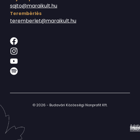
sajto@maraikult.hu
Terembérlés
teremberlet@maraikult.hu
© 2026 - Budavári Közösségi Nonprofit Kft.
Adat
Házir
Impr
Céga
nyila