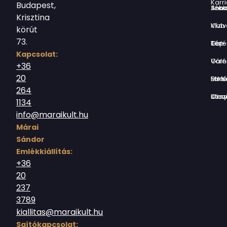
Karri
Budapest,
Jókai Anna S
Krisztina
Vízivárosi Klub
körút
73.
Tér-Kép Ga
Kapcsolat:
Várnegyed G
+36
20
Borsos Mik
264
Országház utc
1134
info@maraikult.hu
Márai
Sándor
Emlékkiállítás:
+36
20
237
3789
kiallitas@maraikult.hu
Sajtókapcsolat: