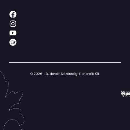
© 2026 - Budavári Közösségi Nonprofit Kft.
Adat
Házir
Impr
Céga
nyila