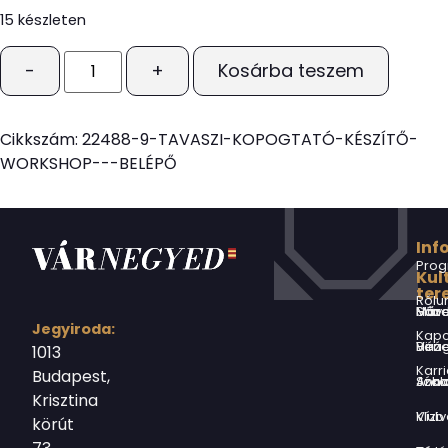
15 készleten
-
+
Kosárba teszem
Cikkszám:
22488-9-TAVASZI-KOPOGTATÓ-KÉSZÍTŐ-
WORKSHOP---BELÉPŐ
Inf
Prog
Kul
ter
Rólu
Márai Sándor Művelődési Ház
Jegyiroda:
Kapc
Virág Benedek Ház
1013
Karri
Budapest,
Jókai Anna S
Krisztina
Vízivárosi Klub
körút