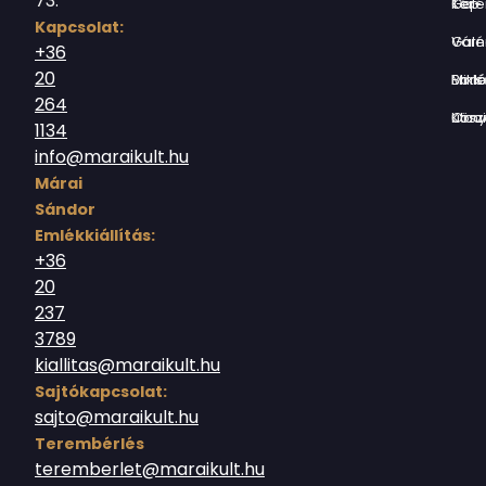
73.
Tér-Kép Ga
Kapcsolat:
Várnegyed G
+36
20
Borsos Mik
264
Országház utc
1134
info@maraikult.hu
Márai
Sándor
Emlékkiállítás:
+36
20
237
3789
kiallitas@maraikult.hu
Sajtókapcsolat:
sajto@maraikult.hu
Terembérlés
teremberlet@maraikult.hu