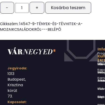
-
+
Kosárba teszem
Cikkszám:
14547-9-TÉNYEK-ÉS-TÉVHITEK-A-
MOZAIKCSALÁDOKRÓL---BELÉPŐ
Inf
Prog
Kul
ter
Rólu
Márai Sándor Művelődési Ház
Jegyiroda:
Kapc
Virág Benedek Ház
1013
Karri
Budapest,
Jókai Anna S
Krisztina
Vízivárosi Klub
körút
73.
Tér-Kép Ga
Kapcsolat: