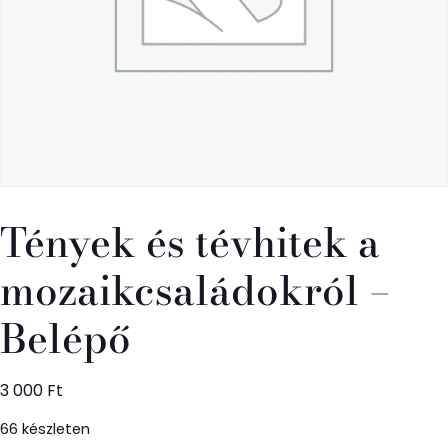
Tények és tévhitek a
mozaikcsaládokról –
Belépő
3 000
Ft
66 készleten