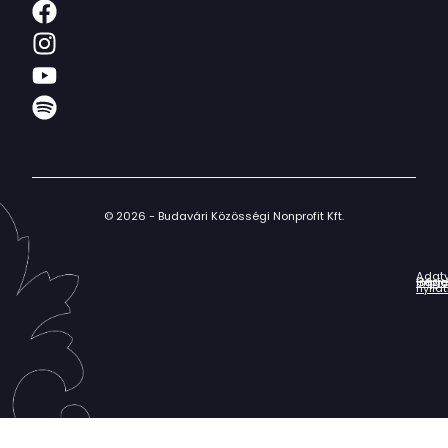
© 2026 - Budavári Közösségi Nonprofit Kft.
Adat
Házir
Impr
Céga
nyila