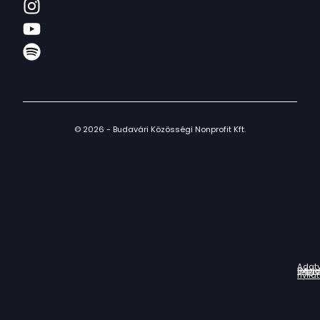
© 2026 - Budavári Közösségi Nonprofit Kft.
Adat
Házir
Impr
Céga
nyila