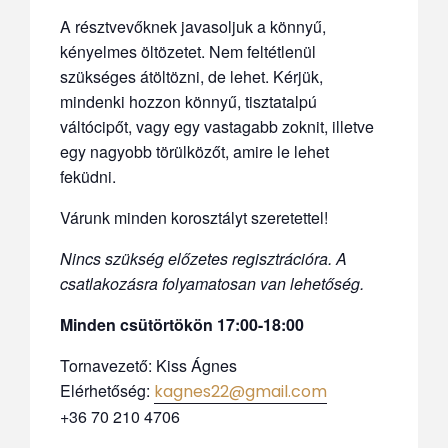
A résztvevőknek javasoljuk a könnyű,
kényelmes öltözetet. Nem feltétlenül
szükséges átöltözni, de lehet. Kérjük,
mindenki hozzon könnyű, tisztatalpú
váltócipőt, vagy egy vastagabb zoknit, illetve
egy nagyobb törülközőt, amire le lehet
feküdni.
Várunk minden korosztályt szeretettel!
Nincs szükség előzetes regisztrációra.
A
csatlakozásra folyamatosan van lehetőség.
Minden csütörtökön 17:00-18:00
Tornavezető: Kiss Ágnes
Elérhetőség:
kagnes22@gmail.com
+36 70 210 4706