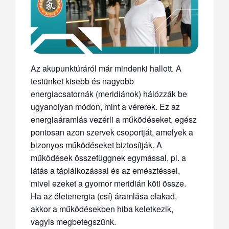
Az akupunktúráról már mindenki hallott. A
testünket kisebb és nagyobb
energiacsatornák (meridiánok) hálózzák be
ugyanolyan módon, mint a vérerek. Ez az
energiaáramlás vezérli a működéseket, egész
pontosan azon szervek csoportját, amelyek a
bizonyos működéseket biztosítják. A
működések összefüggnek egymással, pl. a
látás a táplálkozással és az emésztéssel,
mivel ezeket a gyomor meridián köti össze.
Ha az életenergia (csí) áramlása elakad,
akkor a működésekben hiba keletkezik,
vagyis megbetegszünk.