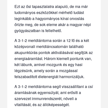
Ezt az ősi tapasztalatra alapuló, de ma már
tudományos eszközökkel mérhető tudást
leginkább a hagyományos kínai orvoslás
őrizte meg, de sok eleme akár a magyar népi
gyógyászatban is fellelhető.
A 3-1-2 meridiántorna során a 12 fő és a két
középvonali meridiáncsatornán található
akupunktúrás pontok aktiválásával segítjük az
energiaáramlást. Három kiemelt pontunk van,
két lábunk, amivel mozgunk és egy hasi
légzésünk, amely során a mozgással
felszabadított életenergiát harmonizáljuk.
A 3-1-2 meridiántorna segít visszaállítani a csí
áramlásának egyensúlyát, ami erősíti a
szervezet immunrendszerét, növeli a
vitalitását, és az állóképességét.