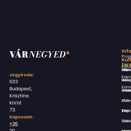
Inf
Prog
Kul
ter
Rólu
Márai Sándor Művelődési Ház
Jegyiroda:
Kapc
Virág Benedek Ház
1013
Karri
Budapest,
Jókai Anna S
Krisztina
Vízivárosi Klub
körút
73.
Tér-Kép Ga
Kapcsolat:
Várnegyed G
+36
20