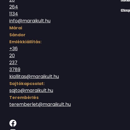
Borsos Mik
264
Országház utc
1134
info@maraikult.hu
Márai
Sándor
Emlékkiállítás:
+36
20
237
3789
kiallitas@maraikult.hu
Sajtókapcsolat:
sajto@maraikult.hu
Terembérlés
teremberlet@maraikult.hu