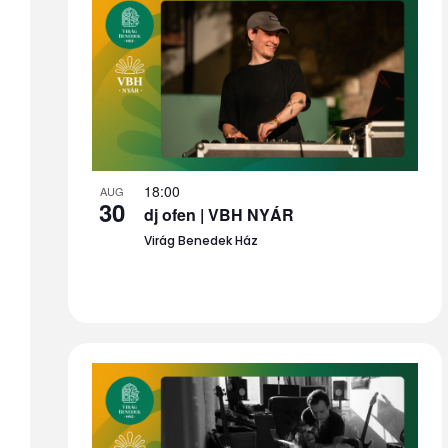
18:00
AUG
30
dj ofen | VBH NYÁR
Virág Benedek Ház