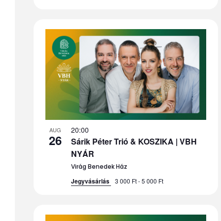
20:00
AUG
26
Sárik Péter Trió & KOSZIKA | VBH
NYÁR
Virág Benedek Ház
Jegyvásárlás
3 000 Ft - 5 000 Ft