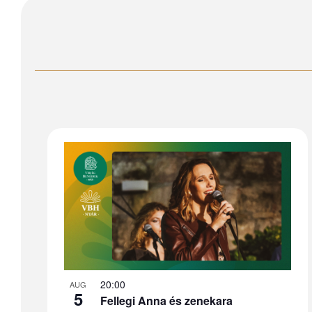
List
of
events
in
20:00
Photo
AUG
5
Fellegi Anna és zenekara