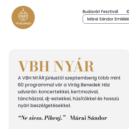
Budavári Fesztivál
I
Márai Sándor Emlékki
VBH NYÁR
A VBH NYÁR júniustól szeptemberig több mint
60 programmal vár a Virág Benedek Ház
udvarán: koncertekkel, kertmozival,
táncházzal, dj-estekkel, hűsítőkkel és hosszú
nyári beszélgetésekkel.
“Ne siess. Pihenj.”
- Márai Sándor