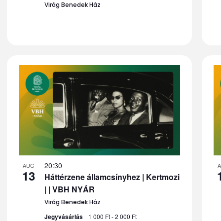
Virág Benedek Ház
20:30
AUG
13
Háttérzene államcsínyhez | Kertmozi
| | VBH NYÁR
Virág Benedek Ház
Jegyvásárlás
1 000 Ft - 2 000 Ft