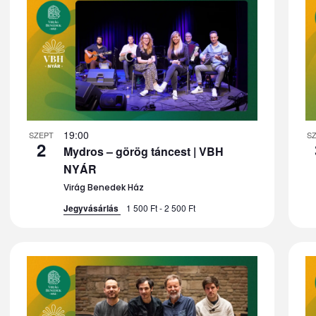
19:00
SZEPT
S
2
Mydros – görög táncest | VBH
NYÁR
Virág Benedek Ház
Jegyvásárlás
1 500 Ft - 2 500 Ft