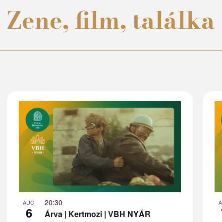
Zene, film, találka
20:30
AUG
6
Árva | Kertmozi | VBH NYÁR