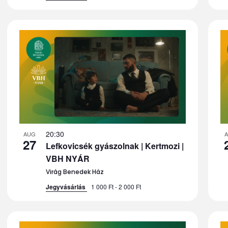
20:30
AUG
27
Lefkovicsék gyászolnak | Kertmozi |
VBH NYÁR
Virág Benedek Ház
Jegyvásárlás
1 000 Ft - 2 000 Ft