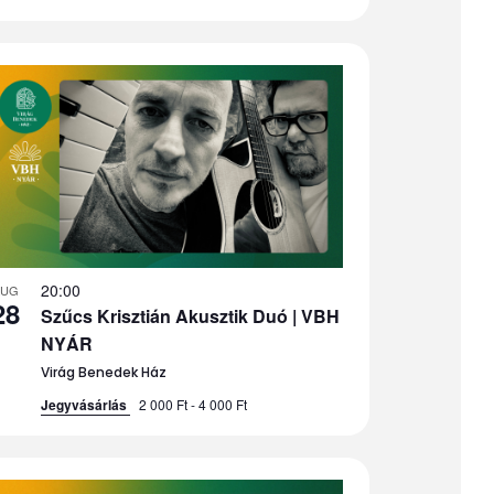
20:00
AUG
28
Szűcs Krisztián Akusztik Duó | VBH
NYÁR
Virág Benedek Ház
Jegyvásárlás
2 000 Ft - 4 000 Ft