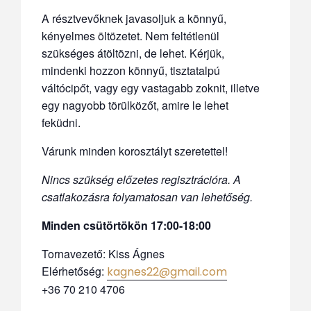
A résztvevőknek javasoljuk a könnyű,
kényelmes öltözetet. Nem feltétlenül
szükséges átöltözni, de lehet. Kérjük,
mindenki hozzon könnyű, tisztatalpú
váltócipőt, vagy egy vastagabb zoknit, illetve
egy nagyobb törülközőt, amire le lehet
feküdni.
Várunk minden korosztályt szeretettel!
Nincs szükség előzetes regisztrációra.
A
csatlakozásra folyamatosan van lehetőség.
Minden csütörtökön 17:00-18:00
Tornavezető: Kiss Ágnes
Elérhetőség:
kagnes22@gmail.com
+36 70 210 4706