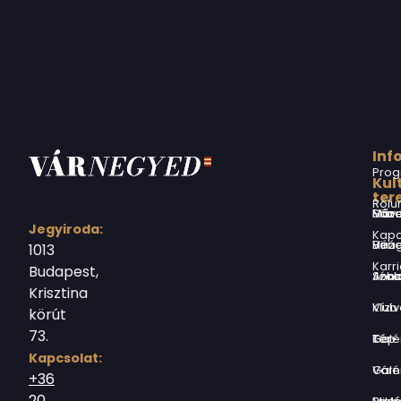
Inf
Prog
Kul
ter
Rólu
Márai Sándor Művelődési Ház
Jegyiroda:
Kapc
Virág Benedek Ház
1013
Karri
Budapest,
Jókai Anna S
Krisztina
Vízivárosi Klub
körút
73.
Tér-Kép Ga
Kapcsolat:
Várnegyed G
+36
20