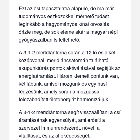
Ezt az ősi tapasztalatra alapuló, de ma már
tudományos eszközökkel mérhető tudást
leginkább a hagyományos kínai orvoslás
őrizte meg, de sok eleme akár a magyar népi
gyógyászatban is fellelhető.
A 3-1-2 meridiántorna során a 12 fő és a két
középvonali meridiáncsatornán található
akupunktúrás pontok aktiválásával segítjük az
energiaáramlást. Három kiemelt pontunk van,
két lábunk, amivel mozgunk és egy hasi
légzésünk, amely során a mozgással
felszabadított életenergiát harmonizáljuk.
A 3-1-2 meridiántorna segít visszaállítani a csí
áramlásának egyensúlyát, ami erősíti a
szervezet immunrendszerét, növeli a
vitalitását, és az állóképességét.