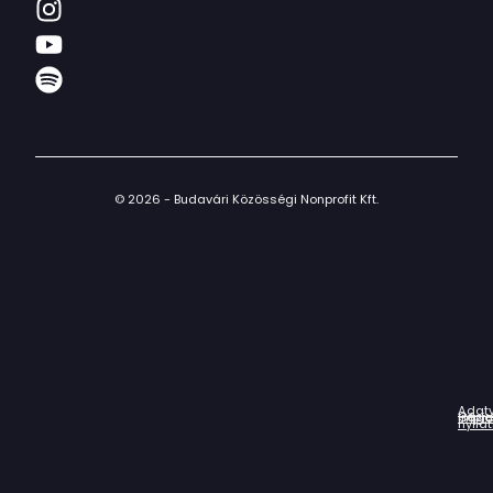
© 2026 - Budavári Közösségi Nonprofit Kft.
Adat
Házir
Impr
Céga
nyila