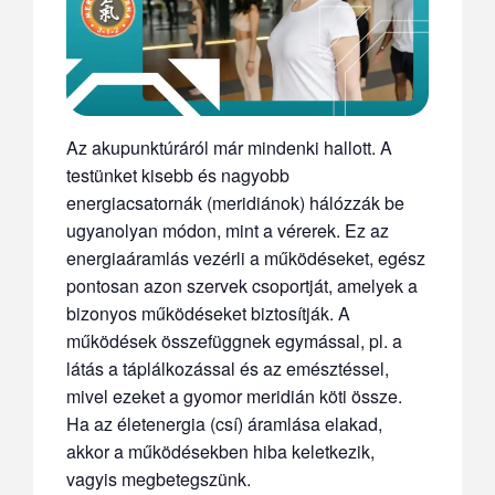
Az akupunktúráról már mindenki hallott. A
testünket kisebb és nagyobb
energiacsatornák (meridiánok) hálózzák be
ugyanolyan módon, mint a vérerek. Ez az
energiaáramlás vezérli a működéseket, egész
pontosan azon szervek csoportját, amelyek a
bizonyos működéseket biztosítják. A
működések összefüggnek egymással, pl. a
látás a táplálkozással és az emésztéssel,
mivel ezeket a gyomor meridián köti össze.
Ha az életenergia (csí) áramlása elakad,
akkor a működésekben hiba keletkezik,
vagyis megbetegszünk.