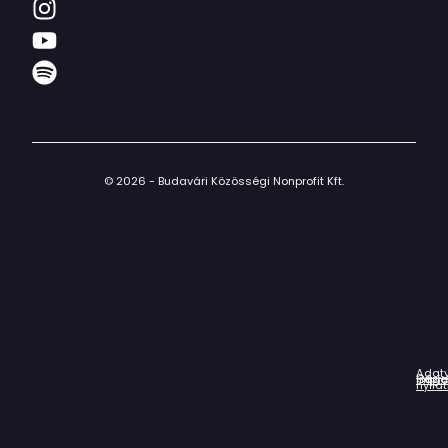
© 2026 - Budavári Közösségi Nonprofit Kft.
Adat
Házir
Impr
Céga
nyila