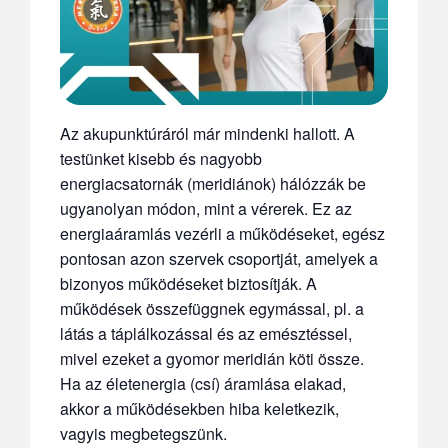
Az akupunktúráról már mindenki hallott. A
testünket kisebb és nagyobb
energiacsatornák (meridiánok) hálózzák be
ugyanolyan módon, mint a vérerek. Ez az
energiaáramlás vezérli a működéseket, egész
pontosan azon szervek csoportját, amelyek a
bizonyos működéseket biztosítják. A
működések összefüggnek egymással, pl. a
látás a táplálkozással és az emésztéssel,
mivel ezeket a gyomor meridián köti össze.
Ha az életenergia (csí) áramlása elakad,
akkor a működésekben hiba keletkezik,
vagyis megbetegszünk.