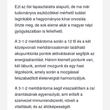
Ezt az ősi tapasztalatra alapuló, de ma már
tudományos eszközökkel mérhető tudást
leginkább a hagyományos kínai orvoslás
őrizte meg, de sok eleme akár a magyar népi
gyógyászatban is fellelhető.
A 3-1-2 meridiántorna során a 12 fő és a két
középvonali meridiáncsatornán található
akupunktúrás pontok aktiválásával segítjük az
energiaáramlást. Három kiemelt pontunk van,
két lábunk, amivel mozgunk és egy hasi
légzésünk, amely során a mozgással
felszabadított életenergiát harmonizáljuk.
A 3-1-2 meridiántorna segít visszaállítani a csí
áramlásának egyensúlyát, ami erősíti a
szervezet immunrendszerét, növeli a
vitalitását, és az állóképességét.