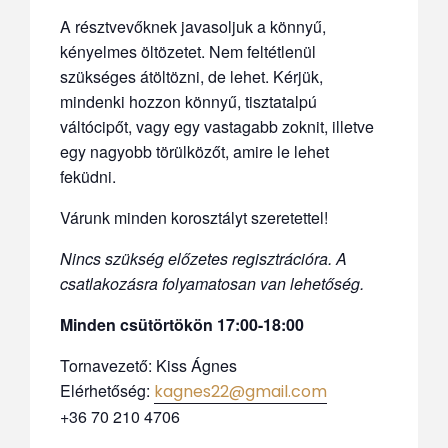
A résztvevőknek javasoljuk a könnyű,
kényelmes öltözetet. Nem feltétlenül
szükséges átöltözni, de lehet. Kérjük,
mindenki hozzon könnyű, tisztatalpú
váltócipőt, vagy egy vastagabb zoknit, illetve
egy nagyobb törülközőt, amire le lehet
feküdni.
Várunk minden korosztályt szeretettel!
Nincs szükség előzetes regisztrációra.
A
csatlakozásra folyamatosan van lehetőség.
Minden csütörtökön 17:00-18:00
Tornavezető: Kiss Ágnes
Elérhetőség:
kagnes22@gmail.com
+36 70 210 4706