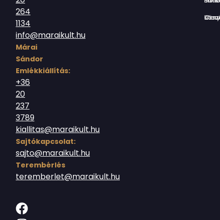
Borsos Mik
264
Országház utc
1134
info@maraikult.hu
Márai
Sándor
Emlékkiállítás:
+36
20
237
3789
kiallitas@maraikult.hu
Sajtókapcsolat:
sajto@maraikult.hu
Terembérlés
teremberlet@maraikult.hu