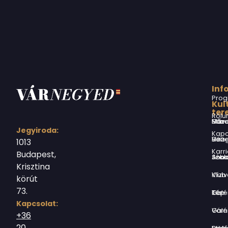
Inf
Prog
Kul
ter
Rólu
Márai Sándor Művelődési Ház
Jegyiroda:
Kapc
Virág Benedek Ház
1013
Karri
Budapest,
Jókai Anna S
Krisztina
Vízivárosi Klub
körút
73.
Tér-Kép Ga
Kapcsolat:
Várnegyed G
+36
20