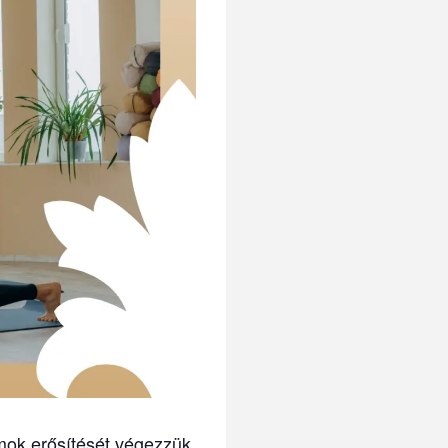
zmok erősítését végezzük