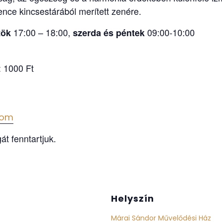
nce kincsestárából merített zenére.
17:00 – 18:00,
09:00-10:00
tök
szerda és péntek
: 1000 Ft
com
át fenntartjuk.
Helyszín
Márai Sándor Művelődési Ház