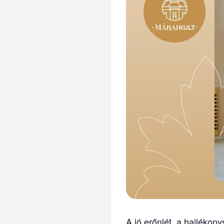
A jó erőnlét, a hajléko