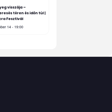
yeg visszája –
eresés téren és időn túl |
cra Fesztivál
ber 14 - 19:00