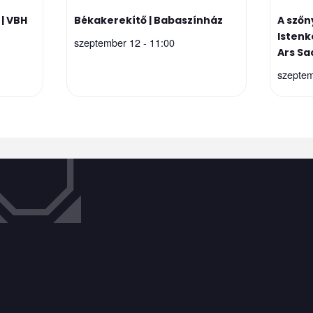
| VBH
Békakerekítő | Babaszínház
A szőn
Istenk
szeptember 12 - 11:00
Ars Sa
szeptem