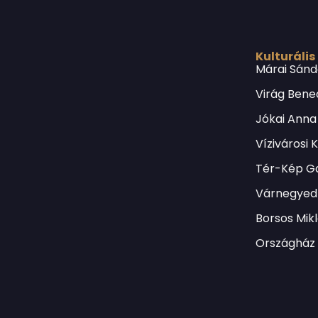
Kulturális
Márai Sánd
Virág Bene
Jókai Anna
Vízivárosi 
Tér-Kép Ga
Várnegyed 
Borsos Mik
Országház 