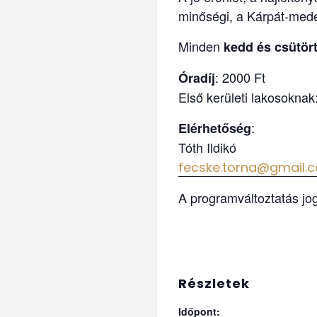
minőségi, a Kárpát-mede
Minden
kedd és csütör
: 2000 Ft
Óradíj
Első kerületi lakosoknak
:
Elérhetőség
Tóth Ildikó
fecske.torna@gmail.
A programváltoztatás jog
Részletek
Időpont: