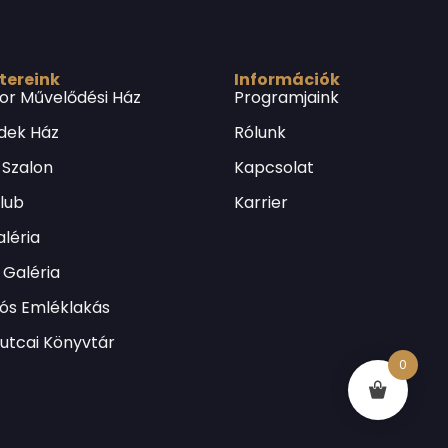
 tereink
Információk
or Művelődési Ház
Programjaink
dek Ház
Rólunk
 Szalon
Kapcsolat
Klub
Karrier
léria
Galéria
lós Emléklakás
utcai Könyvtár
0