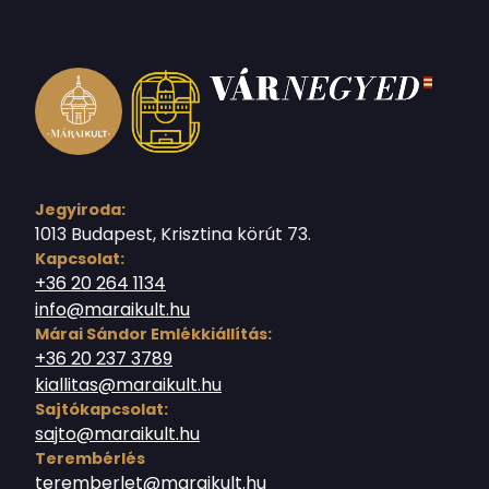
Jegyiroda:
1013 Budapest, Krisztina körút 73.
Kapcsolat:
+36 20 264 1134
info@maraikult.hu
Márai Sándor Emlékkiállítás:
+36 20 237 3789
kiallitas@maraikult.hu
Sajtókapcsolat:
sajto@maraikult.hu
Terembérlés
teremberlet@maraikult.hu