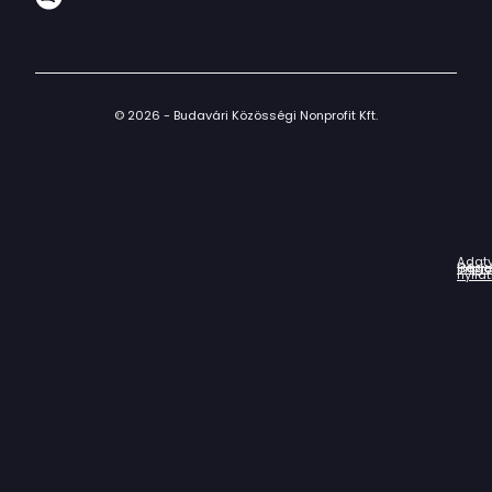
© 2026 - Budavári Közösségi Nonprofit Kft.
Adat
Házir
Impr
Céga
nyila