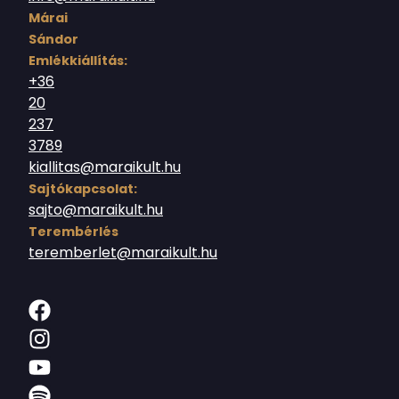
Márai
Sándor
Emlékkiállítás:
+36
20
237
3789
kiallitas@maraikult.hu
Sajtókapcsolat:
sajto@maraikult.hu
Terembérlés
teremberlet@maraikult.hu