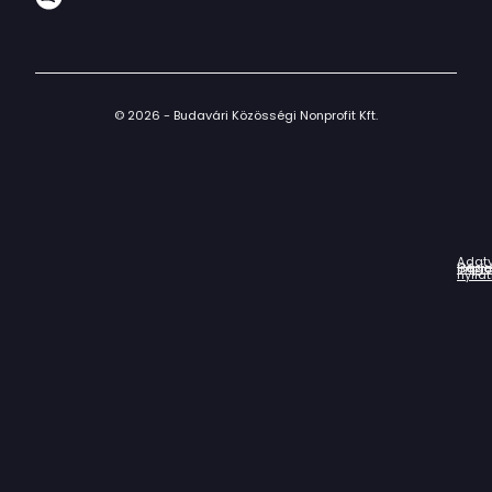
© 2026 - Budavári Közösségi Nonprofit Kft.
Adat
Házir
Impr
Céga
nyila