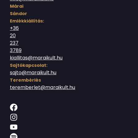
Márai
Sándor
Emlékkiállítás:
+36
20
237
3789
kiallitas@maraikult.hu
Sajtókapcsolat:
sajto@maraikult.hu
Terembérlés
teremberlet@maraikult.hu