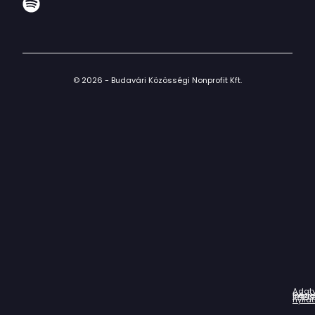
© 2026 - Budavári Közösségi Nonprofit Kft.
Adat
Házir
Impr
Céga
nyila