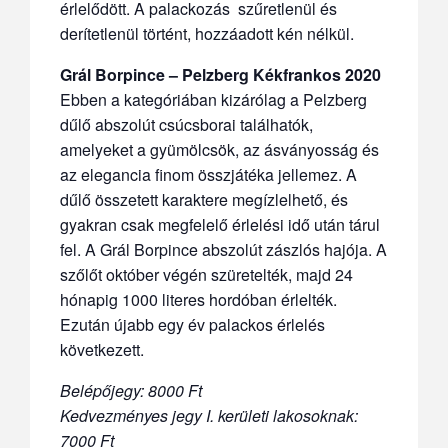
érlelődött. A palackozás szűretlenül és
derítetlenül történt, hozzáadott kén nélkül.
Grál Borpince – Pelzberg Kékfrankos 2020
Ebben a kategóriában kizárólag a Pelzberg
dűlő abszolút csúcsborai találhatók,
amelyeket a gyümölcsök, az ásványosság és
az elegancia finom összjátéka jellemez. A
dűlő összetett karaktere megízlelhető, és
gyakran csak megfelelő érlelési idő után tárul
fel. A Grál Borpince abszolút zászlós hajója. A
szőlőt október végén szüretelték, majd 24
hónapig 1000 literes hordóban érlelték.
Ezután újabb egy év palackos érlelés
következett.
Belépőjegy: 8000 Ft
Kedvezményes jegy I. kerületi lakosoknak:
7000 Ft