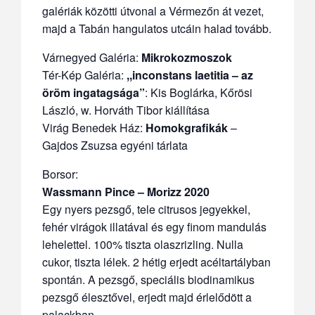
galériák közötti útvonal a Vérmezőn át vezet,
majd a Tabán hangulatos utcáin halad tovább.
Várnegyed Galéria
:
Mikrokozmoszok
Tér-Kép Galéria:
,,inconstans laetitia – az
öröm ingatagsága”
:
Kis Boglárka, Kőrösi
László, w. Horváth Tibor kiállítása
Virág Benedek Ház
:
Homokgrafikák
–
Gajdos Zsuzsa egyéni tárlata
Borsor:
Wassmann Pince – Morizz 2020
Egy nyers pezsgő, tele citrusos jegyekkel,
fehér virágok illatával és egy finom mandulás
lehelettel. 100% tiszta olaszrizling. Nulla
cukor, tiszta lélek. 2 hétig erjedt acéltartályban
spontán. A pezsgő, speciális biodinamikus
pezsgő élesztővel, erjedt majd érlelődött a
palackban.