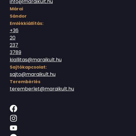
info@maraikult.hu
Márai
Sándor
Emlékkiállítás:
+36
20
237
3789
kiallitas@maraikult.hu
Sajtókapcsolat:
sajto@maraikult.hu
Terembérlés
teremberlet@maraikult.hu