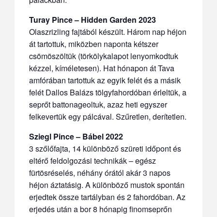
Turay Pince – Hidden Garden 2023
Olaszrizling fajtából készült. Három nap héjon
át tartottuk, miközben naponta kétszer
csömöszöltük (törkölykalapot lenyomkodtuk
kézzel, kíméletesen). Hat hónapon át Tava
amfórában tartottuk az egyik felét és a másik
felét Dallos Balázs tölgyfahordóban érleltük, a
seprőt battonageoltuk, azaz heti egyszer
felkevertük egy pálcával. Szűretlen, derítetlen.
Sziegl Pince – Bábel 2022
3 szőlőfajta, 14 különböző szüreti időpont és
eltérő feldolgozási technikák – egész
fürtösréselés, néhány órától akár 3 napos
héjon áztatásig. A különböző mustok spontán
erjedtek össze tartályban és 2 fahordóban. Az
erjedés után a bor 8 hónapig finomseprőn