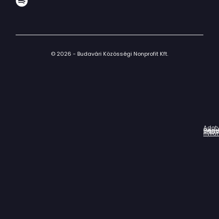
© 2026 - Budavári Közösségi Nonprofit Kft.
Adat
Házir
Impr
Céga
nyila