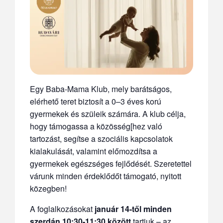
Egy Baba-Mama Klub, mely barátságos,
elérhető teret biztosít a 0–3 éves korú
gyermekek és szüleik számára. A klub célja,
hogy támogassa a közösség[hez való
tartozást, segítse a szociális kapcsolatok
kialakulását, valamint előmozdítsa a
gyermekek egészséges fejlődését. Szeretettel
várunk minden érdeklődőt támogató, nyitott
közegben!
A foglalkozásokat
január 14-től minden
szerdán 10:30-11:30 között
tartjuk – az