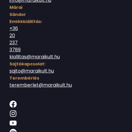
info@maraikult.hu
Márai
Sándor
Emlékkiállítás:
+36
20
237
3789
kiallitas@maraikult.hu
Sajtókapcsolat:
sajto@maraikult.hu
Terembérlés
teremberlet@maraikult.hu