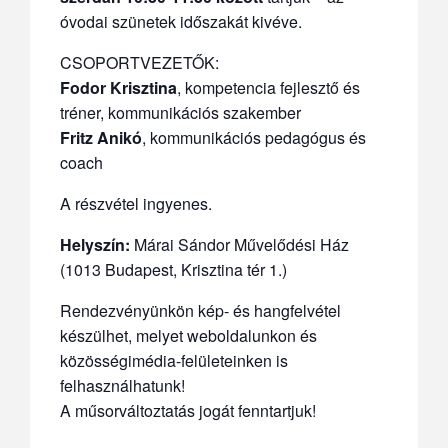
óvodai szünetek időszakát kivéve.
CSOPORTVEZETŐK:
Fodor Krisztina
, kompetencia fejlesztő és
tréner, kommunikációs szakember
Fritz Anikó
, kommunikációs pedagógus és
coach
A részvétel ingyenes.
Helyszín:
Márai Sándor Művelődési Ház
(1013 Budapest, Krisztina tér 1.)
Rendezvényünkön kép- és hangfelvétel
készülhet, melyet weboldalunkon és
közösségimédia-felületeinken is
felhasználhatunk!
A műsorváltoztatás jogát fenntartjuk!