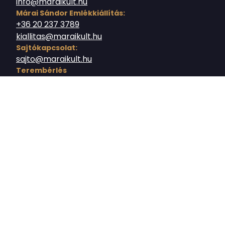
info@maraikult.hu
Márai Sándor Emlékkiállítás:
+36 20 237 3789
kiallitas@maraikult.hu
Sajtókapcsolat:
sajto@maraikult.hu
Terembérlés
teremberlet@maraikult.hu
© 2026 - Budavári Közösségi Nonprofit Kft.
Ház