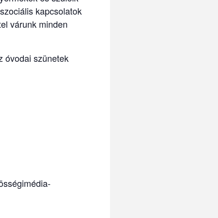
szociális kapcsolatok
tel várunk minden
az óvodai szünetek
zösségimédia-