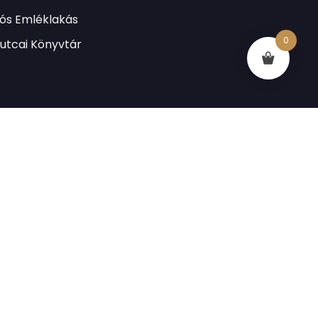
lós Emléklakás
0
utcai Könyvtár