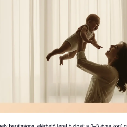
y barátságos, elérhető teret biztosít a 0–3 éves korú 