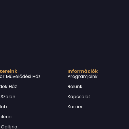
 tereink
Információk
or Művelődési Ház
Programjaink
dek Ház
Rólunk
 Szalon
Kapcsolat
Klub
Karrier
léria
Galéria