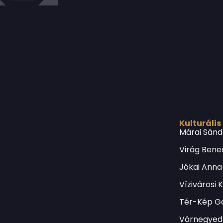
Kulturális
Márai Sánd
Virág Bene
Jókai Anna
Vízivárosi 
Tér-Kép Ga
Várnegyed 