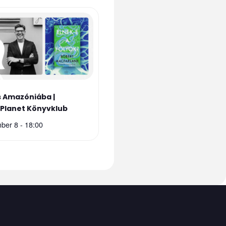
 Amazóniába |
sPlanet Könyvklub
ber 8 - 18:00