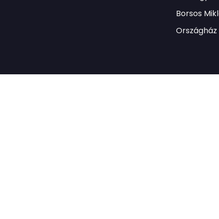
Borsos Mik
Országház 
irend
Impresszum
Cégadatok
Adatvédelmi nyilatkozat