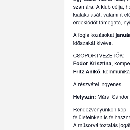
számára. A klub célja, h
kialakulását, valamint 
érdeklődőt támogató, nyi
A foglalkozásokat
januá
időszakát kivéve.
CSOPORTVEZETŐK:
, kompe
Fodor Krisztina
, kommuniká
Fritz Anikó
A részvétel ingyenes.
Márai Sándor M
Helyszín:
Rendezvényünkön kép- é
felületeinken is felhaszn
A műsorváltoztatás jogát