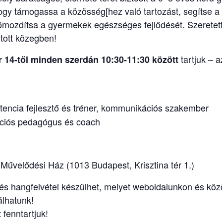
ogy támogassa a közösség[hez való tartozást, segítse a 
előmozdítsa a gyermekek egészséges fejlődését. Szeretet
tott közegben!
tartjuk – 
r 14-től minden szerdán 10:30-11:30 között
tencia fejlesztő és tréner, kommunikációs szakember
ciós pedagógus és coach
űvelődési Ház (1013 Budapest, Krisztina tér 1.)
s hangfelvétel készülhet, melyet weboldalunkon és kö
álhatunk!
 fenntartjuk!