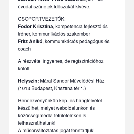
óvodai szünetek időszakát kivéve.
CSOPORTVEZETŐK:
Fodor Krisztina
, kompetencia fejlesztő és
tréner, kommunikációs szakember
Fritz Anikó
, kommunikációs pedagógus és
coach
A részvétel ingyenes, de regisztrációhoz
kötött.
Helyszín:
Márai Sándor Művelődési Ház
(1013 Budapest, Krisztina tér 1.)
Rendezvényünkön kép- és hangfelvétel
készülhet, melyet weboldalunkon és
közösségimédia-felületeinken is
felhasználhatunk!
A műsorváltoztatás jogát fenntartjuk!