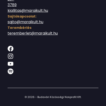
3789
kiallitas@maraikult.hu
Sajtókapcsolat:
sajto@maraikult.hu
Terembérlés
teremberlet@maraikult.hu
© 2026 - Budavári Közösségi Nonprofit Kft.