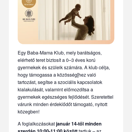
Egy Baba-Mama Klub, mely barátságos,
elérhető teret biztosít a 0–3 éves korú
gyermekek és szüleik számára. A klub célja,
hogy támogassa a közösség[hez való
tartozást, segítse a szociális kapcsolatok
kialakulását, valamint előmozdítsa a
gyermekek egészséges fejlődését. Szeretettel
várunk minden érdeklődőt támogató, nyitott
közegben!
A foglalkozásokat
január 14-től minden
szerdán 10:00-11:00 között
tartjuk – az