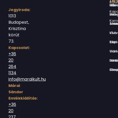
ter
Rólu
Márai Sándor Művelődési Ház
Jegyiroda:
Kapc
Virág Benedek Ház
1013
Karri
Budapest,
Jókai Anna S
Krisztina
Vízivárosi Klub
körút
73.
Tér-Kép Ga
Kapcsolat:
Várnegyed G
+36
20
Borsos Mik
264
Országház utc
1134
info@maraikult.hu
Márai
Sándor
Emlékkiállítás:
+36
20
237