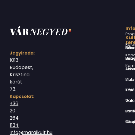
Inf
Prog
Kul
ter
Rólu
Márai Sándor Művelődési Ház
Jegyiroda:
Kapc
Virág Benedek Ház
1013
Karri
Budapest,
Jókai Anna S
Krisztina
Vízivárosi Klub
körút
73.
Tér-Kép Ga
Kapcsolat:
Várnegyed G
+36
20
Borsos Mik
264
Országház utc
1134
info@maraikult.hu