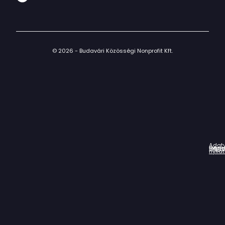
© 2026 - Budavári Közösségi Nonprofit Kft.
Adat
Házir
Impr
Céga
nyila