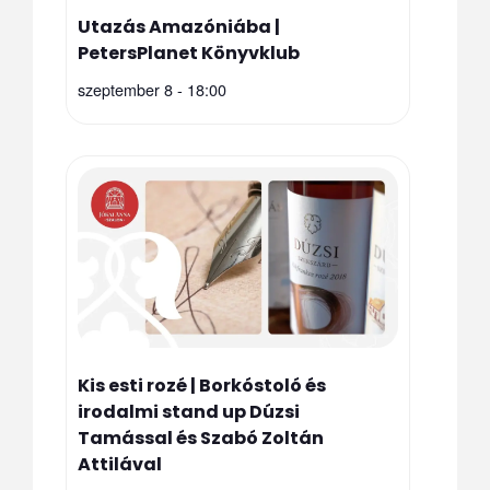
Utazás Amazóniába |
PetersPlanet Könyvklub
szeptember 8 - 18:00
Kis esti rozé | Borkóstoló és
irodalmi stand up Dúzsi
Tamással és Szabó Zoltán
Attilával