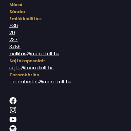
Márai
Sándor
Emlékkiállítás:
+36
20
237
3789
kiallitas@maraikult.hu
Sajtókapcsolat:
sajto@maraikult.hu
Terembérlés
teremberlet@maraikult.hu