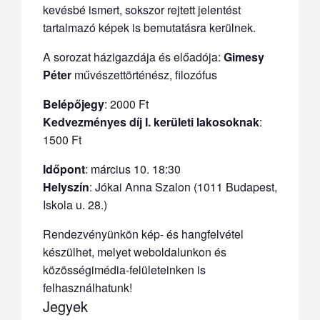
kevésbé ismert, sokszor rejtett jelentést
tartalmazó képek is bemutatásra kerülnek.
A sorozat házigazdája és előadója:
Gimesy
Péter
művészettörténész, filozófus
Belépőjegy
: 2000 Ft
Kedvezményes díj I. kerületi lakosoknak
:
1500 Ft
Időpont
: március 10. 18:30
Helyszín
: Jókai Anna Szalon (1011 Budapest,
Iskola u. 28.)
Rendezvényünkön kép- és hangfelvétel
készülhet, melyet weboldalunkon és
közösségimédia-felületeinken is
felhasználhatunk!
Jegyek