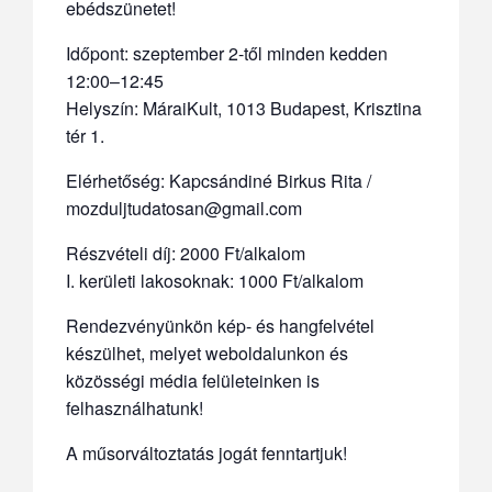
ebédszünetet!
Időpont: szeptember 2-től minden kedden
12:00–12:45
Helyszín: MáraiKult, 1013 Budapest, Krisztina
tér 1.
Elérhetőség: Kapcsándiné Birkus Rita /
mozduljtudatosan@gmail.com
Részvételi díj: 2000 Ft/alkalom
I. kerületi lakosoknak: 1000 Ft/alkalom
Rendezvényünkön kép- és hangfelvétel
készülhet, melyet weboldalunkon és
közösségi média felületeinken is
felhasználhatunk!
A műsorváltoztatás jogát fenntartjuk!