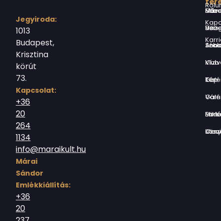
ter
Rólu
Márai Sándor Művelődési Ház
Jegyiroda:
Kapc
Virág Benedek Ház
1013
Karri
Budapest,
Jókai Anna S
Krisztina
Vízivárosi Klub
körút
73.
Tér-Kép Ga
Kapcsolat:
Várnegyed G
+36
20
Borsos Mik
264
Országház utc
1134
info@maraikult.hu
Márai
Sándor
Emlékkiállítás:
+36
20
237