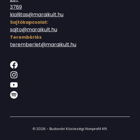
3789
kiallitas@maraikult.hu
Sajtókapcsolat:
sajto@maraikult.hu
Terembérlés
teremberlet@maraikult.hu
© 2026 - Budavári Közösségi Nonprofit Kft.