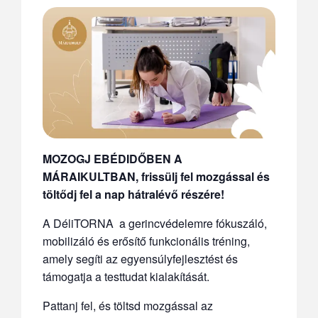
MOZOGJ EBÉDIDŐBEN A
MÁRAIKULTBAN, frissülj fel mozgással és
töltődj fel a nap hátralévő részére!
A DéliTORNA a gerincvédelemre fókuszáló,
mobilizáló és erősítő funkcionális tréning,
amely segíti az egyensúlyfejlesztést és
támogatja a testtudat kialakítását.
Pattanj fel, és töltsd mozgással az