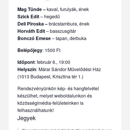
Mag Tünde –
kaval, furulyák, ének
Szick Edit
– hegedű
Deli Piroska –
brácstambura, ének
Horváth Edit
– basszusgitár
Bonczó Emese
– tapan, derbuka
Belépőjegy
: 1500 Ft
Időpont
: f
ebruár 6., 19:00
Helyszín
: Márai Sándor Művelődési Ház
(1013 Budapest, Krisztina tér 1.)
Rendezvényünkön kép- és hangfelvétel
készülhet, melyet weboldalunkon és
közösségimédia-felületeinken is
felhasználhatunk!
Jegyek
The numbers below include tickets for this event already in your