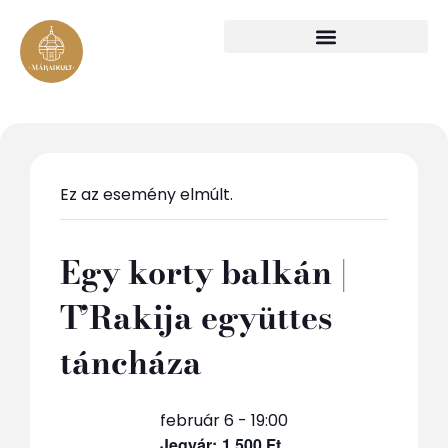
Ez az esemény elmúlt.
Egy korty balkán |
T’Rakija együttes
táncháza
február 6 - 19:00
1 500 Ft