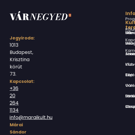
Inf
Prog
Kul
ter
Rólu
Márai Sándor Művelődési Ház
Jegyiroda:
Kapc
Virág Benedek Ház
1013
Karri
Budapest,
Jókai Anna S
Krisztina
Vízivárosi Klub
körút
73.
Tér-Kép Ga
Kapcsolat:
Várnegyed G
+36
20
Borsos Mik
264
Országház utc
1134
info@maraikult.hu
Márai
Sándor