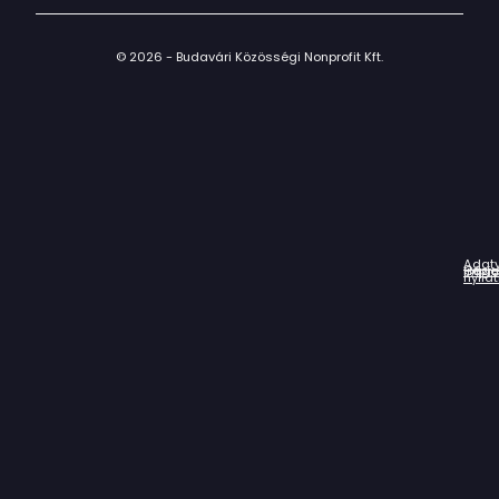
© 2026 - Budavári Közösségi Nonprofit Kft.
Adat
Házir
Impr
Céga
nyila