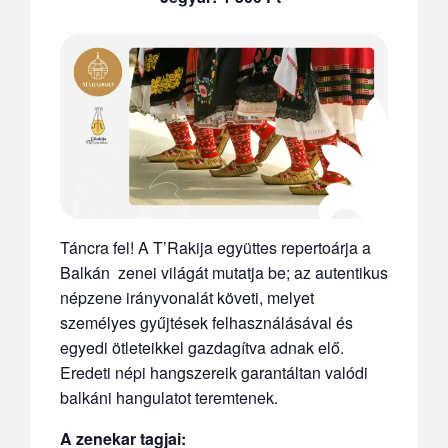
Táncra fel! A T’Rakija együttes repertoárja a
Balkán zenei világát mutatja be; az autentikus
népzene irányvonalát követi, melyet
személyes gyűjtések felhasználásával és
egyedi ötleteikkel gazdagítva adnak elő.
Eredeti népi hangszereik garantáltan valódi
balkáni hangulatot teremtenek.
A zenekar tagjai: