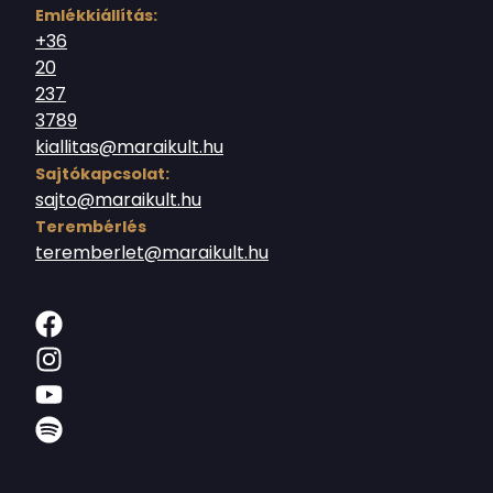
Emlékkiállítás:
+36
20
237
3789
kiallitas@maraikult.hu
Sajtókapcsolat:
sajto@maraikult.hu
Terembérlés
teremberlet@maraikult.hu