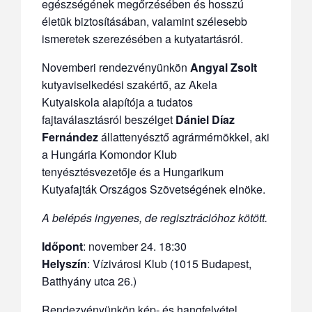
egészségének megőrzésében és hosszú
életük biztosításában, valamint szélesebb
ismeretek szerezésében a kutyatartásról.
Novemberi rendezvényünkön
Angyal Zsolt
kutyaviselkedési szakértő, az Akela
Kutyaiskola alapítója a tudatos
fajtaválasztásról beszélget
Dániel Díaz
Fernández
állattenyésztő agrármérnökkel, aki
a Hungária Komondor Klub
tenyésztésvezetője és a Hungarikum
Kutyafajták Országos Szövetségének elnöke.
A belépés ingyenes, de regisztrációhoz kötött.
Időpont
: november 24. 18:30
Helyszín
: Vízivárosi Klub (1015 Budapest,
Batthyány utca 26.)
Rendezvényünkön kép- és hangfelvétel