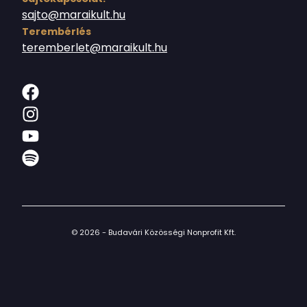
sajto@maraikult.hu
Terembérlés
teremberlet@maraikult.hu
© 2026 - Budavári Közösségi Nonprofit Kft.