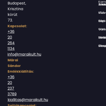
Karri
Budapest,
Jókai Anna S
Krisztina
Vízivárosi Klub
körút
73.
Tér-Kép Ga
Kapcsolat:
Várnegyed G
+36
20
Borsos Mik
264
Országház utc
1134
info@maraikult.hu
Márai
Sándor
Emlékkiállítás:
+36
20
237
3789
kiallitas@maraikult.hu
Sajtókapcsolat: