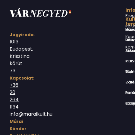
Inf
Prog
Kul
ter
Rólu
Márai Sándor Művelődési Ház
Jegyiroda:
Kapc
Virág Benedek Ház
1013
Karri
Budapest,
Jókai Anna S
Krisztina
Vízivárosi Klub
körút
73.
Tér-Kép Ga
Kapcsolat:
Várnegyed G
+36
20
Borsos Mik
264
Országház utc
1134
info@maraikult.hu
Márai
Sándor