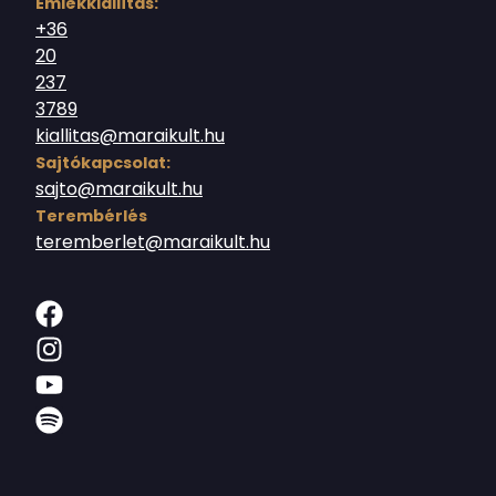
Emlékkiállítás:
+36
20
237
3789
kiallitas@maraikult.hu
Sajtókapcsolat:
sajto@maraikult.hu
Terembérlés
teremberlet@maraikult.hu