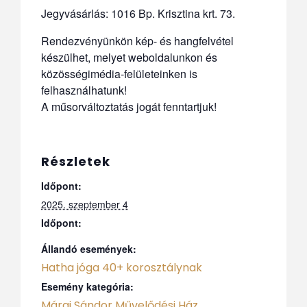
Jegyvásárlás: 1016 Bp. Krisztina krt. 73.
Rendezvényünkön kép- és hangfelvétel
készülhet, melyet weboldalunkon és
közösségimédia-felületeinken is
felhasználhatunk!
A műsorváltoztatás jogát fenntartjuk!
Részletek
Időpont:
2025. szeptember 4
Időpont:
Állandó események:
Hatha jóga 40+ korosztálynak
Esemény kategória:
Márai Sándor Művelődési Ház