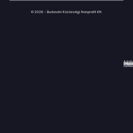
© 2026 - Budavári Közösségi Nonprofit Kft.
Adat
Házir
Impr
Céga
nyila