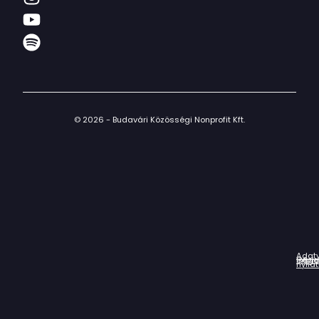
© 2026 - Budavári Közösségi Nonprofit Kft.
Adat
Házir
Impr
Céga
nyila