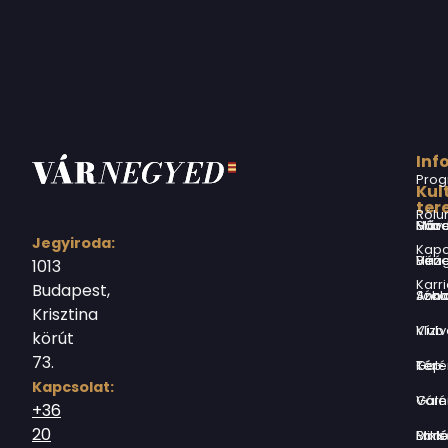
Inf
Prog
Kul
ter
Rólu
Márai Sándor Művelődési Ház
Jegyiroda:
Kapc
Virág Benedek Ház
1013
Karri
Budapest,
Jókai Anna S
Krisztina
Vízivárosi Klub
körút
73.
Tér-Kép Ga
Kapcsolat:
Várnegyed G
+36
20
Borsos Mik