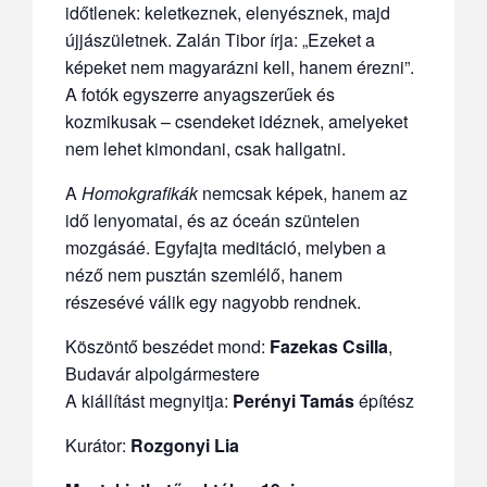
időtlenek: keletkeznek, elenyésznek, majd
újjászületnek. Zalán Tibor írja: „Ezeket a
képeket nem magyarázni kell, hanem érezni”.
A fotók egyszerre anyagszerűek és
kozmikusak – csendeket idéznek, amelyeket
nem lehet kimondani, csak hallgatni.
A
Homokgrafikák
nemcsak képek, hanem az
idő lenyomatai, és az óceán szüntelen
mozgásáé. Egyfajta meditáció, melyben a
néző nem pusztán szemlélő, hanem
részesévé válik egy nagyobb rendnek.
Köszöntő beszédet mond:
Fazekas Csilla
,
Budavár alpolgármestere
A kiállítást megnyitja:
Perényi Tamás
építész
Kurátor:
Rozgonyi Lia