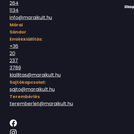
264
Országház utc
1134
info@maraikult.hu
Márai
Sándor
Emlékkiállítás:
+36
20
237
3789
kiallitas@maraikult.hu
Sajtókapcsolat:
sajto@maraikult.hu
Terembérlés
teremberlet@maraikult.hu