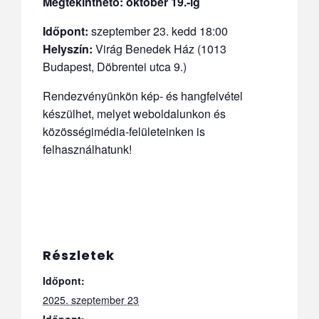
Megtekinthető: október 19.-ig
Időpont:
szeptember
23. kedd 18:00
Helyszín:
Virág Benedek Ház (1013
Budapest, Döbrentei utca 9.)
Rendezvényünkön kép- és hangfelvétel
készülhet, melyet weboldalunkon és
közösségimédia-felületeinken is
felhasználhatunk!
Részletek
Időpont:
2025. szeptember 23
Időpont: