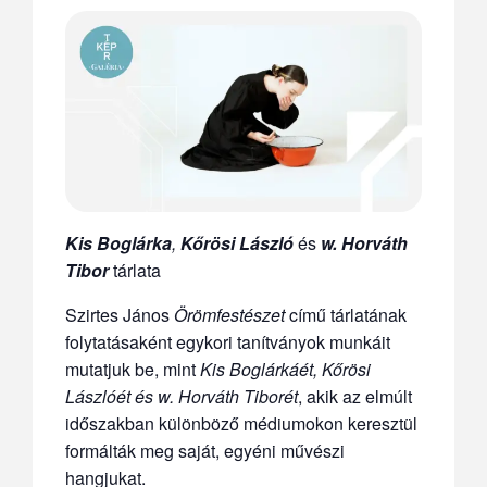
Kis Boglárka
,
Kőrösi László
és
w. Horváth
Tibor
tárlata
Szirtes János
Örömfestészet
című tárlatának
folytatásaként egykori tanítványok munkáit
mutatjuk be, mint
Kis Boglárkáét, Kőrösi
Lászlóét és w. Horváth Tiborét
, akik az elmúlt
időszakban különböző médiumokon keresztül
formálták meg saját, egyéni művészi
hangjukat.