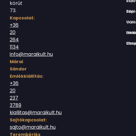
Vízivárosi Klub
körút
73.
Tér-Kép Ga
Kapcsolat:
Várnegyed G
+36
20
Borsos Mik
264
Országház utc
1134
info@maraikult.hu
Márai
Sándor
Emlékkiállítás:
+36
20
237
3789
kiallitas@maraikult.hu
Sajtókapcsolat:
sajto@maraikult.hu
Terembérlés