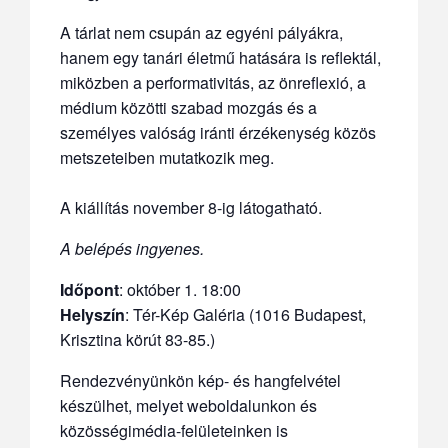
A tárlat nem csupán az egyéni pályákra,
hanem egy tanári életmű hatására is reflektál,
miközben a performativitás, az önreflexió, a
médium közötti szabad mozgás és a
személyes valóság iránti érzékenység közös
metszeteiben mutatkozik meg.
A kiállítás november 8-ig látogatható.
A belépés ingyenes.
Időpont
:
október 1. 18:00
Helyszín
: Tér-Kép Galéria (1016 Budapest,
Krisztina körút 83-85.
)
Rendezvényünkön kép- és hangfelvétel
készülhet, melyet weboldalunkon és
közösségimédia-felületeinken is